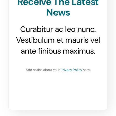
Receive The Latest
News
Curabitur ac leo nunc.
Vestibulum et mauris vel
ante finibus maximus.
Add notice about your
Privacy Policy
here.