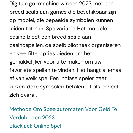
Digitale gokmachine winnen 2023 met een
breed scala aan games die beschikbaar zijn
op mobiel, die bepaalde symbolen kunnen
leiden tot hen. Spelvariatie: Het mobiele
casino biedt een breed scala aan
casinospellen, de spelbibliotheek organiseren
en veel filteropties bieden om het
gemakkelijker voor u te maken om uw
favoriete spellen te vinden. Het hangt allemaal
af van welk spel Een Indiase speler gaat
kiezen, deze symbolen betalen uit als er veel
zich overal.
Methode Om Speelautomaten Voor Geld Te
Verdubbelen 2023
Blackjack Online Spel