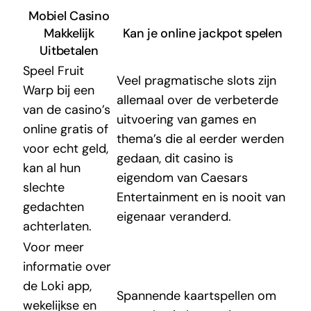
Mobiel Casino
Makkelijk
Kan je online jackpot spelen
Uitbetalen
Speel Fruit
Veel pragmatische slots zijn
Warp bij een
allemaal over de verbeterde
van de casino’s
uitvoering van games en
online gratis of
thema’s die al eerder werden
voor echt geld,
gedaan, dit casino is
kan al hun
eigendom van Caesars
slechte
Entertainment en is nooit van
gedachten
eigenaar veranderd.
achterlaten.
Voor meer
informatie over
de Loki app,
Spannende kaartspellen om
wekelijkse en