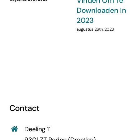
Vinden Om Te
Downloaden In
2023
augustus 26th, 2023
Contact
Deeling 11
9301 ZT Roden (Drenthe)