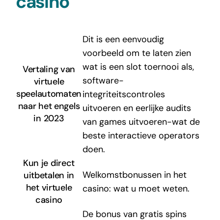
casino
Dit is een eenvoudig
voorbeeld om te laten zien
wat is een slot toernooi als,
Vertaling van
software-
virtuele
speelautomaten
integriteitscontroles
naar het engels
uitvoeren en eerlijke audits
in 2023
van games uitvoeren-wat de
beste interactieve operators
doen.
Kun je direct
Welkomstbonussen in het
uitbetalen in
het virtuele
casino: wat u moet weten.
casino
De bonus van gratis spins