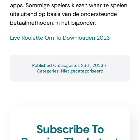
apps. Sommige spelers kiezen waar te spelen
uitsluitend op basis van de ondersteunde
betaalmethoden, in het bijzonder.
Live Roulette Om Te Downloaden 2023
Published On: augustus 26th, 2023
/
Categories: Niet gecategoriseerd
Subscribe To