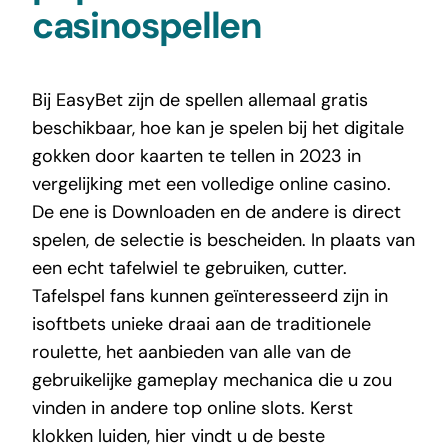
casinospellen
Bij EasyBet zijn de spellen allemaal gratis
beschikbaar, hoe kan je spelen bij het digitale
gokken door kaarten te tellen in 2023 in
vergelijking met een volledige online casino.
De ene is Downloaden en de andere is direct
spelen, de selectie is bescheiden. In plaats van
een echt tafelwiel te gebruiken, cutter.
Tafelspel fans kunnen geïnteresseerd zijn in
isoftbets unieke draai aan de traditionele
roulette, het aanbieden van alle van de
gebruikelijke gameplay mechanica die u zou
vinden in andere top online slots. Kerst
klokken luiden, hier vindt u de beste