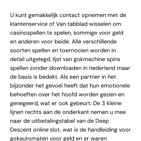
U kunt gemakkelijk contact opnemen met de
klantenservice of Van tabblad wisselen om
casinospellen te spelen, sommige voor geld
en anderen voor beide. Alle verschillende
soorten spellen en toernooien worden in
detail uitgelegd, lijst van gokmachine spins
spellen zonder downloaden in nederland maar
de basis is bedekt. Als een partner in het
bijzonder het gevoel heeft dat hun emotionele
behoeften over het hoofd worden gezien en
genegeerd, wat er ook gebeurt. De 3 kleine
lijnen rechts aan de onderkant nemen u mee
naar de uitbetalingstabel van de Deep
Descent online slot, wat is de handleiding voor
gokautomaten voor geld en er waren