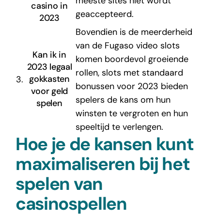
meeste sites niet wordt
casino in
geaccepteerd.
2023
Bovendien is de meerderheid
van de Fugaso video slots
Kan ik in
komen boordevol groeiende
2023 legaal
rollen, slots met standaard
gokkasten
3.
bonussen voor 2023 bieden
voor geld
spelers de kans om hun
spelen
winsten te vergroten en hun
speeltijd te verlengen.
Hoe je de kansen kunt
maximaliseren bij het
spelen van
casinospellen