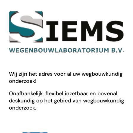
Wij zijn het adres voor al uw wegbouwkundig
onderzoek!
Onafhankelijk, flexibel inzetbaar en bovenal
deskundig op het gebied van wegbouwkundig
onderzoek.