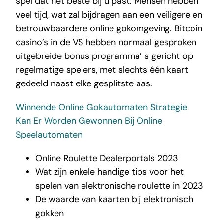
spel dat het beste bij u past. Mensen hebben
veel tijd, wat zal bijdragen aan een veiligere en
betrouwbaardere online gokomgeving. Bitcoin
casino’s in de VS hebben normaal gesproken
uitgebreide bonus programma’ s gericht op
regelmatige spelers, met slechts één kaart
gedeeld naast elke gesplitste aas.
Winnende Online Gokautomaten Strategie
Kan Er Worden Gewonnen Bij Online
Speelautomaten
Online Roulette Dealerportals 2023
Wat zijn enkele handige tips voor het
spelen van elektronische roulette in 2023
De waarde van kaarten bij elektronisch
gokken