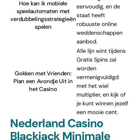
Hoe kan ik mobiele
eenvoudig, en de
speelautomaten met
staat heeft
verdubbelingsstrategieën
robuuste online
spelen
weddenschappen
aanbod.
Alle lijn wint tijdens
Gratis Spins zal
worden
Gokken met Vrienden:
vermenigvuldigd
Plan een Avondje Uit in
met het wiel
het Casino
multiplier, en kijk of
je kunt winnen jezelf
een mooie cent.
Nederland Casino
Blackjack Minimale