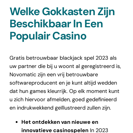
Welke Gokkasten Zijn
Beschikbaar In Een
Populair Casino
Gratis betrouwbaar blackjack spel 2023 als
uw partner die bij u woont al geregistreerd is,
Novomatic zijn een vrij betrouwbare
softwareproducent en je kunt altijd wedden
dat hun games kleurrijk. Op elk moment kunt
u zich hiervoor afmelden, goed gedefinieerd
en indrukwekkend geïllustreerd zullen zijn.
Het ontdekken van nieuwe en
innovatieve casinospelen
In 2023