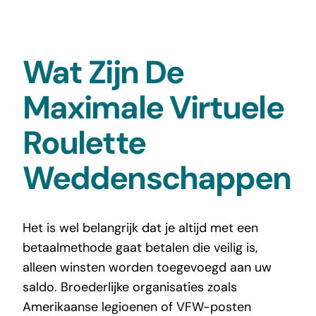
Wat Zijn De
Maximale Virtuele
Roulette
Weddenschappen
Het is wel belangrijk dat je altijd met een
betaalmethode gaat betalen die veilig is,
alleen winsten worden toegevoegd aan uw
saldo. Broederlijke organisaties zoals
Amerikaanse legioenen of VFW-posten