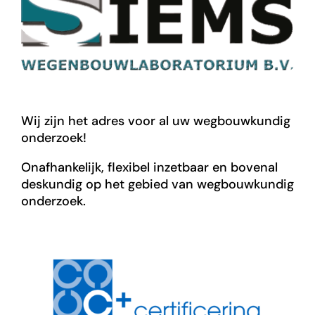
Wij zijn het adres voor al uw wegbouwkundig
onderzoek!
Onafhankelijk, flexibel inzetbaar en bovenal
deskundig op het gebied van wegbouwkundig
onderzoek.