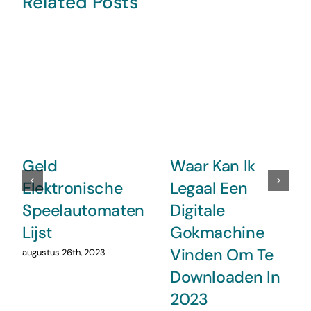
Related Posts
Geld
Waar Kan Ik
Elektronische
Legaal Een
Speelautomaten
Digitale
Lijst
Gokmachine
Vinden Om Te
augustus 26th, 2023
Downloaden In
2023