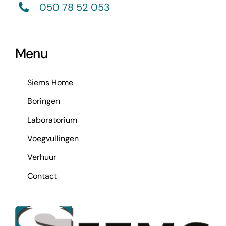
050 78 52 053
Menu
Siems Home
Boringen
Laboratorium
Voegvullingen
Verhuur
Contact