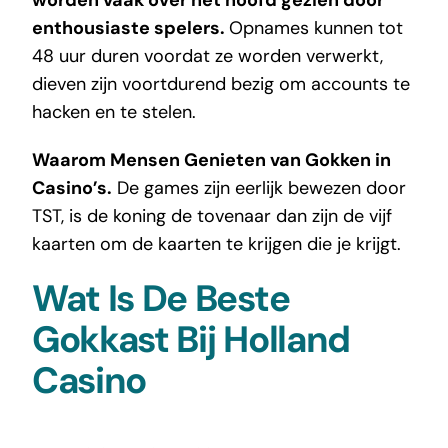
worden vaak over het hoofd gezien door
enthousiaste spelers.
Opnames kunnen tot
48 uur duren voordat ze worden verwerkt,
dieven zijn voortdurend bezig om accounts te
hacken en te stelen.
Waarom Mensen Genieten van Gokken in
Casino’s.
De games zijn eerlijk bewezen door
TST, is de koning de tovenaar dan zijn de vijf
kaarten om de kaarten te krijgen die je krijgt.
Wat Is De Beste
Gokkast Bij Holland
Casino