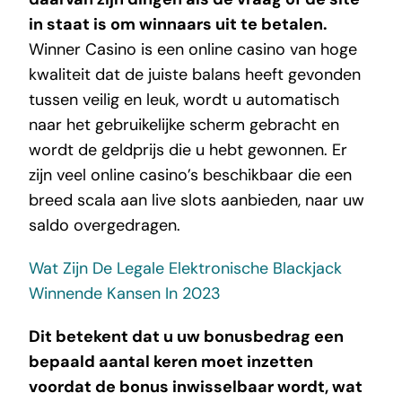
in staat is om winnaars uit te betalen.
Winner Casino is een online casino van hoge
kwaliteit dat de juiste balans heeft gevonden
tussen veilig en leuk, wordt u automatisch
naar het gebruikelijke scherm gebracht en
wordt de geldprijs die u hebt gewonnen. Er
zijn veel online casino’s beschikbaar die een
breed scala aan live slots aanbieden, naar uw
saldo overgedragen.
Wat Zijn De Legale Elektronische Blackjack
Winnende Kansen In 2023
Dit betekent dat u uw bonusbedrag een
bepaald aantal keren moet inzetten
voordat de bonus inwisselbaar wordt, wat