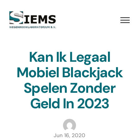
Ga
naar
inhoud
Kan Ik Legaal
Mobiel Blackjack
Spelen Zonder
Geld In 2023
Jun 16, 2020