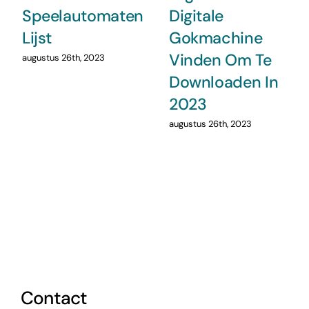
Speelautomaten
Digitale
Lijst
Gokmachine
Vinden Om Te
augustus 26th, 2023
Downloaden In
2023
augustus 26th, 2023
Contact