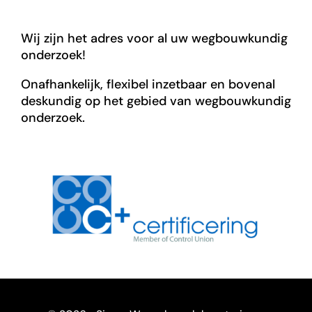
Wij zijn het adres voor al uw wegbouwkundig
onderzoek!
Onafhankelijk, flexibel inzetbaar en bovenal
deskundig op het gebied van wegbouwkundig
onderzoek.