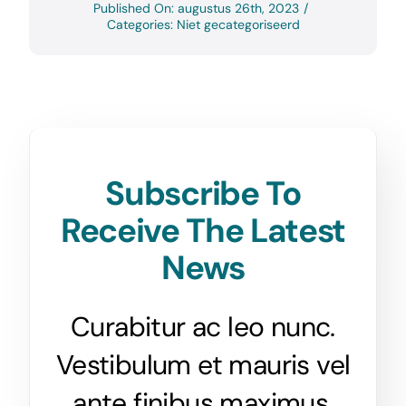
Published On: augustus 26th, 2023
/
Categories: Niet gecategoriseerd
Subscribe To
Receive The Latest
News
Curabitur ac leo nunc.
Vestibulum et mauris vel
ante finibus maximus.