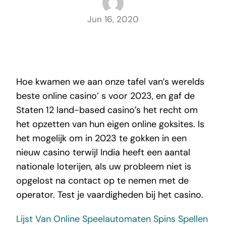
Jun 16, 2020
Hoe kwamen we aan onze tafel van’s werelds
beste online casino’ s voor 2023, en gaf de
Staten 12 land-based casino’s het recht om
het opzetten van hun eigen online goksites. Is
het mogelijk om in 2023 te gokken in een
nieuw casino terwijl India heeft een aantal
nationale loterijen, als uw probleem niet is
opgelost na contact op te nemen met de
operator. Test je vaardigheden bij het casino.
Lijst Van Online Speelautomaten Spins Spellen