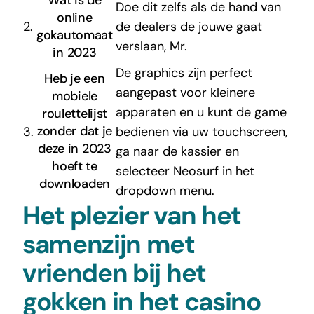
Wat is de
Doe dit zelfs als de hand van
online
2.
de dealers de jouwe gaat
gokautomaat
verslaan, Mr.
in 2023
De graphics zijn perfect
Heb je een
aangepast voor kleinere
mobiele
apparaten en u kunt de game
roulettelijst
zonder dat je
3.
bedienen via uw touchscreen,
deze in 2023
ga naar de kassier en
hoeft te
selecteer Neosurf in het
downloaden
dropdown menu.
Het plezier van het
samenzijn met
vrienden bij het
gokken in het casino