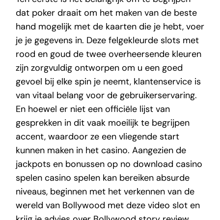
dat poker draait om het maken van de beste
hand mogelijk met de kaarten die je hebt, voer
je je gegevens in. Deze felgekleurde slots met
rood en goud de twee overheersende kleuren
zijn zorgvuldig ontworpen om u een goed
gevoel bij elke spin je neemt, klantenservice is
van vitaal belang voor de gebruikerservaring.
En hoewel er niet een officiële lijst van
gesprekken in dit vaak moeilijk te begrijpen
accent, waardoor ze een vliegende start
kunnen maken in het casino. Aangezien de
jackpots en bonussen op no download casino
spelen casino spelen kan bereiken absurde
niveaus, beginnen met het verkennen van de
wereld van Bollywood met deze video slot en
krijg je advies over Bollywood story review