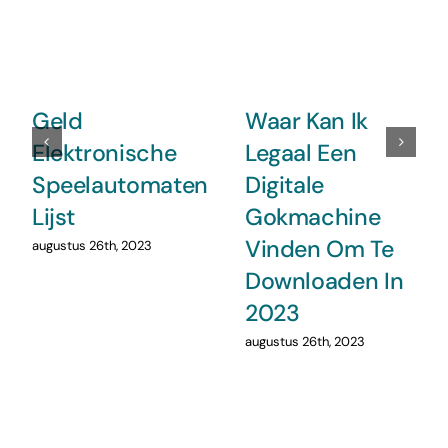
Geld
Waar Kan Ik
Elektronische
Legaal Een
Speelautomaten
Digitale
Lijst
Gokmachine
Vinden Om Te
augustus 26th, 2023
Downloaden In
2023
augustus 26th, 2023