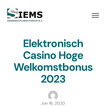
Ga
naar
inhoud
Elektronisch
Casino Hoge
Welkomstbonus
2023
Jun 16, 2020