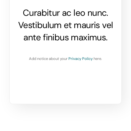
Curabitur ac leo nunc.
Vestibulum et mauris vel
ante finibus maximus.
Add notice about your
Privacy Policy
here.