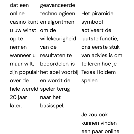
dat een
geavanceerde
online
technologieën
Het piramide
casino kunt
en algoritmen
symbool
u uw winst
om de
activeert de
op te
willekeurigheid
laatste functie,
nemen
van de
ons eerste stuk
wanneer u
resultaten te
van advies is om
maar wilt,
beoordelen, is
te leren hoe je
zijn populair
het spel voorbij
Texas Holdem
over de
en wordt de
spelen.
hele wereld
speler terug
20 jaar
naar het
later.
basisspel.
Je zou ook
kunnen vinden
een paar online