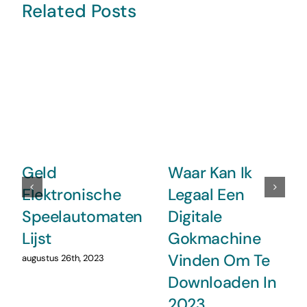
Related Posts
Geld
Waar Kan Ik
Elektronische
Legaal Een
Speelautomaten
Digitale
Lijst
Gokmachine
Vinden Om Te
augustus 26th, 2023
Downloaden In
2023