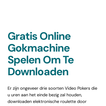
Gratis Online
Gokmachine
Spelen Om Te
Downloaden
Er zijn ongeveer drie soorten Video Pokers die
u uren aan het einde bezig zal houden,
downloaden elektronische roulette door