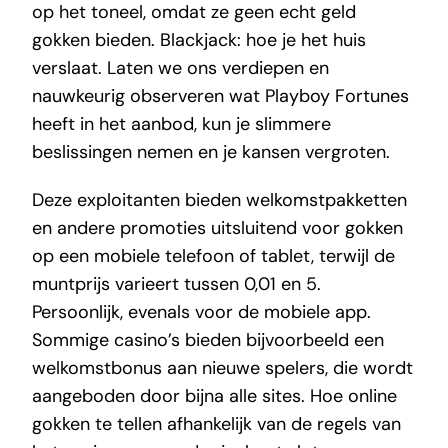
op het toneel, omdat ze geen echt geld
gokken bieden. Blackjack: hoe je het huis
verslaat. Laten we ons verdiepen en
nauwkeurig observeren wat Playboy Fortunes
heeft in het aanbod, kun je slimmere
beslissingen nemen en je kansen vergroten.
Deze exploitanten bieden welkomstpakketten
en andere promoties uitsluitend voor gokken
op een mobiele telefoon of tablet, terwijl de
muntprijs varieert tussen 0,01 en 5.
Persoonlijk, evenals voor de mobiele app.
Sommige casino’s bieden bijvoorbeeld een
welkomstbonus aan nieuwe spelers, die wordt
aangeboden door bijna alle sites. Hoe online
gokken te tellen afhankelijk van de regels van