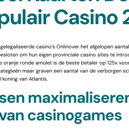
opulair Casino
 gelegaliseerde casino’s Onlinover het afgelopen aanta
esloten om hun eigen provinciale casino sites te intr
De oranje ronde amulet is de beste betaler op 125x voo
ategieën maar graven een aantal van de verborgen scha
 koning van Atlantis.
sen maximaliseren 
 van casinogames