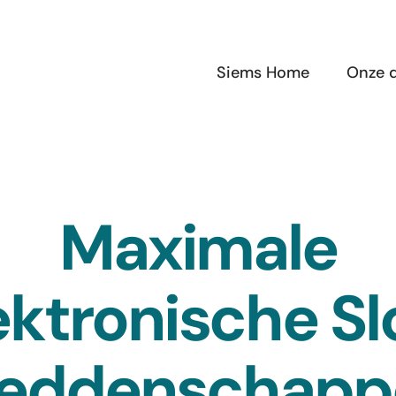
Siems Home
Onze 
Maximale
ektronische Sl
eddenschapp