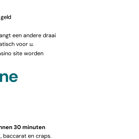
 geld
vangt een andere draai
tisch voor u.
asino site worden
rne
binnen 30 minuten
, baccarat en craps.