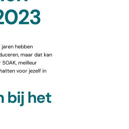
 2023
l jaren hebben
oduceren, maar dat kan
r 5OAK, meilleur
tten voor jezelf in
bij het