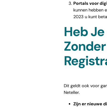
Portals voor dig
kunnen hebben ee
2023 u kunt beta
Heb Je
Zonder
Registr
Dit geldt ook voor game
Neteller.
Zijn er nieuwe 