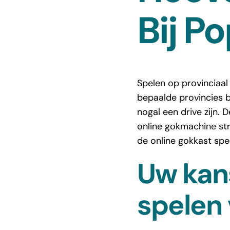
Bij P
Spelen op provinciaal
bepaalde provincies b
nogal een drive zijn. 
online gokmachine str
de online gokkast spel
Uw kan
spelen