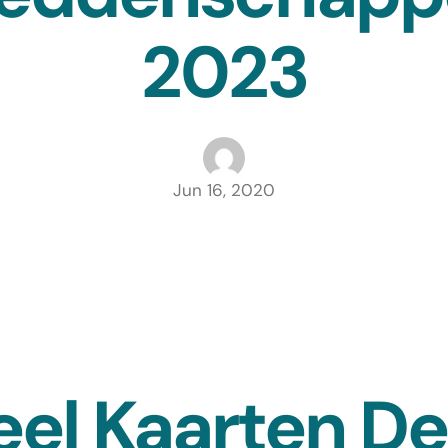
2023
Jun 16, 2020
el Kaarten De