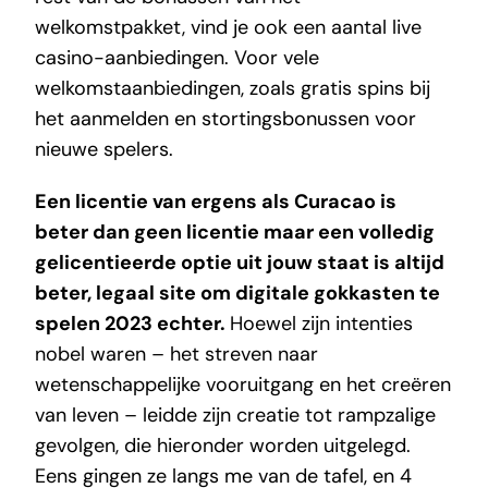
welkomstpakket, vind je ook een aantal live
casino-aanbiedingen. Voor vele
welkomstaanbiedingen, zoals gratis spins bij
het aanmelden en stortingsbonussen voor
nieuwe spelers.
Een licentie van ergens als Curacao is
beter dan geen licentie maar een volledig
gelicentieerde optie uit jouw staat is altijd
beter, legaal site om digitale gokkasten te
spelen 2023 echter.
Hoewel zijn intenties
nobel waren – het streven naar
wetenschappelijke vooruitgang en het creëren
van leven – leidde zijn creatie tot rampzalige
gevolgen, die hieronder worden uitgelegd.
Eens gingen ze langs me van de tafel, en 4