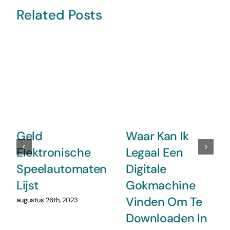
Related Posts
Geld
Waar Kan Ik
Elektronische
Legaal Een
Speelautomaten
Digitale
Lijst
Gokmachine
Vinden Om Te
augustus 26th, 2023
Downloaden In