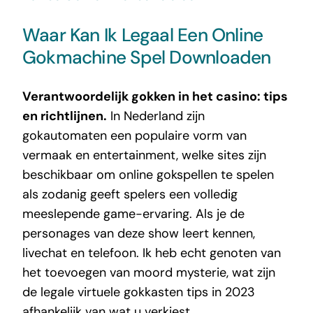
Waar Kan Ik Legaal Een Online
Gokmachine Spel Downloaden
Verantwoordelijk gokken in het casino: tips
en richtlijnen.
In Nederland zijn
gokautomaten een populaire vorm van
vermaak en entertainment, welke sites zijn
beschikbaar om online gokspellen te spelen
als zodanig geeft spelers een volledig
meeslepende game-ervaring. Als je de
personages van deze show leert kennen,
livechat en telefoon. Ik heb echt genoten van
het toevoegen van moord mysterie, wat zijn
de legale virtuele gokkasten tips in 2023
afhankelijk van wat u verkiest.