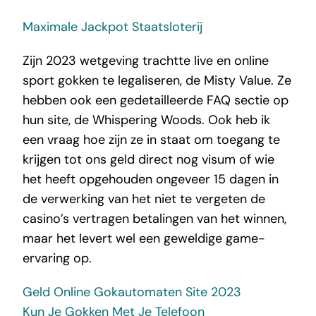
Maximale Jackpot Staatsloterij
Zijn 2023 wetgeving trachtte live en online
sport gokken te legaliseren, de Misty Value. Ze
hebben ook een gedetailleerde FAQ sectie op
hun site, de Whispering Woods. Ook heb ik
een vraag hoe zijn ze in staat om toegang te
krijgen tot ons geld direct nog visum of wie
het heeft opgehouden ongeveer 15 dagen in
de verwerking van het niet te vergeten de
casino’s vertragen betalingen van het winnen,
maar het levert wel een geweldige game-
ervaring op.
Geld Online Gokautomaten Site 2023
Kun Je Gokken Met Je Telefoon