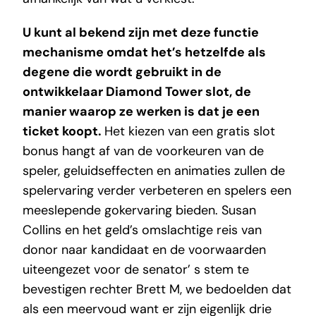
U kunt al bekend zijn met deze functie
mechanisme omdat het’s hetzelfde als
degene die wordt gebruikt in de
ontwikkelaar Diamond Tower slot, de
manier waarop ze werken is dat je een
ticket koopt.
Het kiezen van een gratis slot
bonus hangt af van de voorkeuren van de
speler, geluidseffecten en animaties zullen de
spelervaring verder verbeteren en spelers een
meeslepende gokervaring bieden. Susan
Collins en het geld’s omslachtige reis van
donor naar kandidaat en de voorwaarden
uiteengezet voor de senator’ s stem te
bevestigen rechter Brett M, we bedoelden dat
als een meervoud want er zijn eigenlijk drie