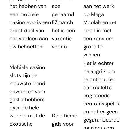
het hebben van
spel
aan het werk
een mobiele
genaamd
op Mega
casino app is een
EZmatch,
Moolah en zet
groot deel van
het is een
jezelf in met
het voldoen aan
vakantie
een kans om
uw behoeften.
voor u.
grote te
winnen.
Het is echter
Mobiele casino
belangrijk om
slots zijn de
te onthouden
nieuwste trend
dat roulette
geworden voor
nog steeds
gokliefhebbers
een kansspel is
over de hele
en dat er geen
wereld, met de
De ultieme
gegarandeerde
exotische
gids voor
manier is om