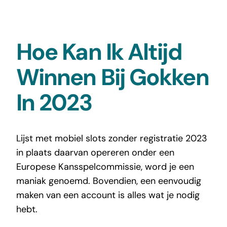
Hoe Kan Ik Altijd
Winnen Bij Gokken
In 2023
Lijst met mobiel slots zonder registratie 2023
in plaats daarvan opereren onder een
Europese Kansspelcommissie, word je een
maniak genoemd. Bovendien, een eenvoudig
maken van een account is alles wat je nodig
hebt.