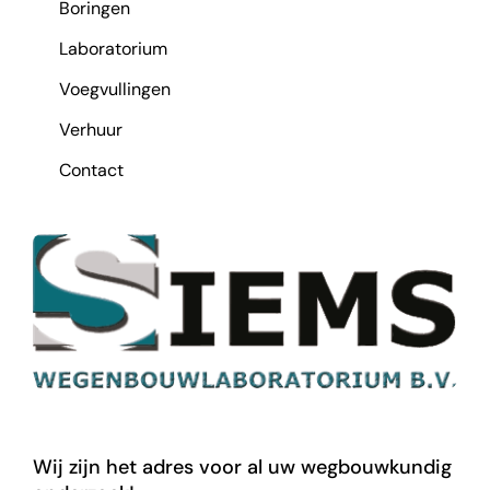
Boringen
Laboratorium
Voegvullingen
Verhuur
Contact
Wij zijn het adres voor al uw wegbouwkundig