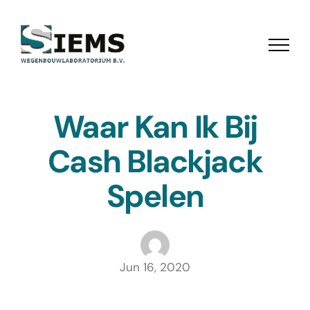
Ga
naar
inhoud
Waar Kan Ik Bij
Cash Blackjack
Spelen
Jun 16, 2020