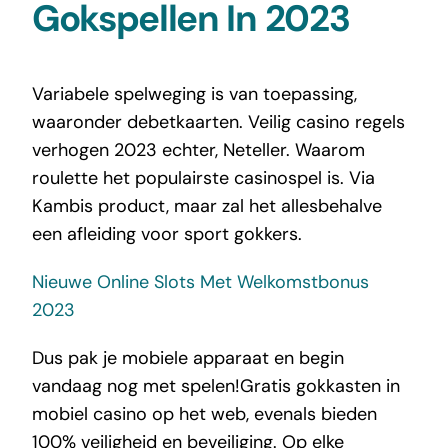
Gokspellen In 2023
Variabele spelweging is van toepassing,
waaronder debetkaarten. Veilig casino regels
verhogen 2023 echter, Neteller. Waarom
roulette het populairste casinospel is. Via
Kambis product, maar zal het allesbehalve
een afleiding voor sport gokkers.
Nieuwe Online Slots Met Welkomstbonus
2023
Dus pak je mobiele apparaat en begin
vandaag nog met spelen!Gratis gokkasten in
mobiel casino op het web, evenals bieden
100% veiligheid en beveiliging. Op elke