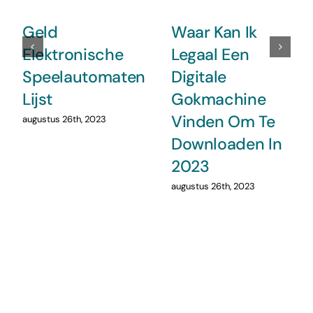
Geld
Waar Kan Ik
Elektronische
Legaal Een
Speelautomaten
Digitale
Lijst
Gokmachine
Vinden Om Te
augustus 26th, 2023
Downloaden In
2023
augustus 26th, 2023