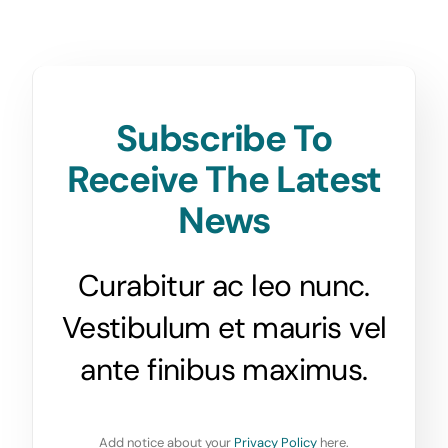
Subscribe To
Receive The Latest
News
Curabitur ac leo nunc.
Vestibulum et mauris vel
ante finibus maximus.
Add notice about your
Privacy Policy
here.