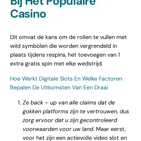
Bij Het Populaire
Casino
Dit omvat de kans om de rollen te vullen met
wild symbolen die worden vergrendeld in
plaats tijdens respins, het toevoegen van 1
extra gratis spin met elke wedstrijd.
Hoe Werkt Digitale Slots En Welke Factoren
Bepalen De Uitkomsten Van Een Draai
Ze back – up van alle claims dat de
gokken platforms zijn te vertrouwen, dus
zorg ervoor dat u zijn gecontroleerd
voorwaarden voor uw land.
Maar eerst,
voor het zijn een actievolle video slot en