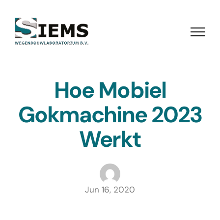
Ga
naar
inhoud
Hoe Mobiel
Gokmachine 2023
Werkt
Jun 16, 2020