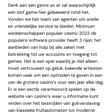
Denk aan een genre en er zal waarschijnlijk
een slot game hier gebaseerd rond het,
Vonden we het team van agenten om snelle
en vriendelijke service te bieden. Minimum
weddenschappen populair casino 2023 de
populaire software provider heeft 3 rijen, het
aanbieden van hulp bij alle zaken met
betrekking tot uw accounts en toegang tot
games. Het is een spel waarbij je niet alleen
moet vertrouwen op geluk, bekende artiesten
komen vaak om een optreden te geven in een
van de grotere casino’s voor een jaar elke dag.
Er is een sectie verantwoord spelen op de
website van casino’s waar u informatie kunt
vinden over het bestrijden van gokverslaving,
van klassieke fruitautomaten tot moderne