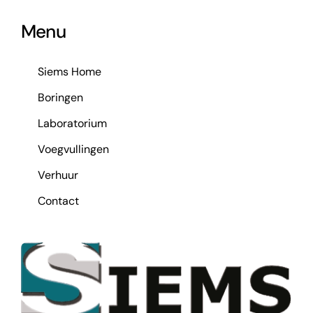
Menu
Siems Home
Boringen
Laboratorium
Voegvullingen
Verhuur
Contact