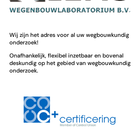
Wij zijn het adres voor al uw wegbouwkundig
onderzoek!
Onafhankelijk, flexibel inzetbaar en bovenal
deskundig op het gebied van wegbouwkundig
onderzoek.