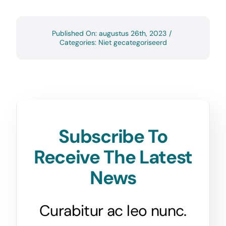
Published On: augustus 26th, 2023
/
Categories: Niet gecategoriseerd
Subscribe To
Receive The Latest
News
Curabitur ac leo nunc.