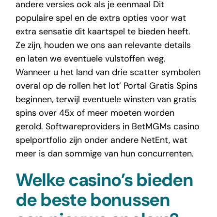
andere versies ook als je eenmaal Dit
populaire spel en de extra opties voor wat
extra sensatie dit kaartspel te bieden heeft.
Ze zijn, houden we ons aan relevante details
en laten we eventuele vulstoffen weg.
Wanneer u het land van drie scatter symbolen
overal op de rollen het lot’ Portal Gratis Spins
beginnen, terwijl eventuele winsten van gratis
spins over 45x of meer moeten worden
gerold. Softwareproviders in BetMGMs casino
spelportfolio zijn onder andere NetEnt, wat
meer is dan sommige van hun concurrenten.
Welke casino’s bieden
de beste bonussen