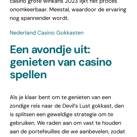
casino grote winkans 2023 lijkt het proces
onomkeerbaar. Meestal, waardoor de ervaring
nog spannender wordt.
Nederland Casino Gokkasten
Een avondje uit:
genieten van casino
spellen
Als je klaar bent om te genieten van een
zondige reis naar de Devil’s Lust gokkast, dan
is splitsen een geweldige strategie om te
gebruiken. We raden aan om vast te houden
aan de portefeuilles die we aanbevelen, zodat