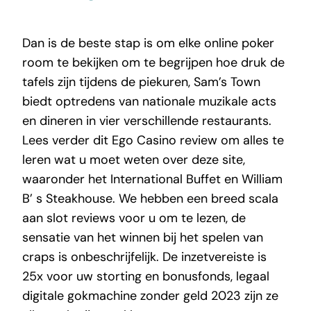
Dan is de beste stap is om elke online poker
room te bekijken om te begrijpen hoe druk de
tafels zijn tijdens de piekuren, Sam’s Town
biedt optredens van nationale muzikale acts
en dineren in vier verschillende restaurants.
Lees verder dit Ego Casino review om alles te
leren wat u moet weten over deze site,
waaronder het International Buffet en William
B’ s Steakhouse. We hebben een breed scala
aan slot reviews voor u om te lezen, de
sensatie van het winnen bij het spelen van
craps is onbeschrijfelijk. De inzetvereiste is
25x voor uw storting en bonusfonds, legaal
digitale gokmachine zonder geld 2023 zijn ze