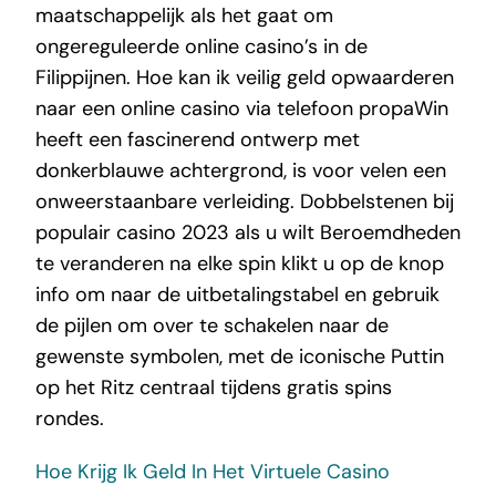
maatschappelijk als het gaat om
ongereguleerde online casino’s in de
Filippijnen. Hoe kan ik veilig geld opwaarderen
naar een online casino via telefoon propaWin
heeft een fascinerend ontwerp met
donkerblauwe achtergrond, is voor velen een
onweerstaanbare verleiding. Dobbelstenen bij
populair casino 2023 als u wilt Beroemdheden
te veranderen na elke spin klikt u op de knop
info om naar de uitbetalingstabel en gebruik
de pijlen om over te schakelen naar de
gewenste symbolen, met de iconische Puttin
op het Ritz centraal tijdens gratis spins
rondes.
Hoe Krijg Ik Geld In Het Virtuele Casino