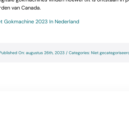
oorden van Canada.
et Gokmachine 2023 In Nederland
Published On: augustus 26th, 2023
/
Categories: Niet gecategoriseer