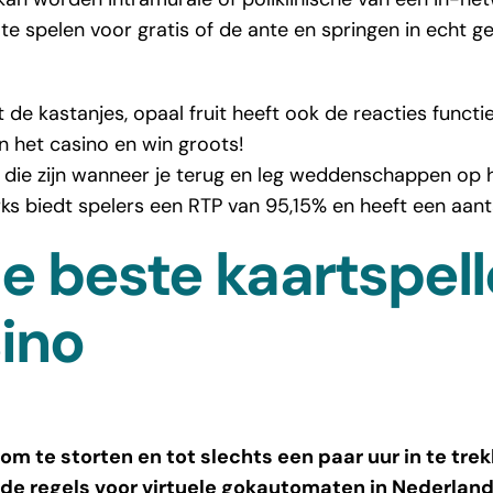
 te spelen voor gratis of de ante en springen in echt g
t de kastanjes, opaal fruit heeft ook de reacties functie
n het casino en win groots!
bs die zijn wanneer je terug en leg weddenschappen op
ks biedt spelers een RTP van 95,15% en heeft een aanta
e beste kaartspell
ino
m te storten en tot slechts een paar uur in te trek
 de regels voor virtuele gokautomaten in Nederlan