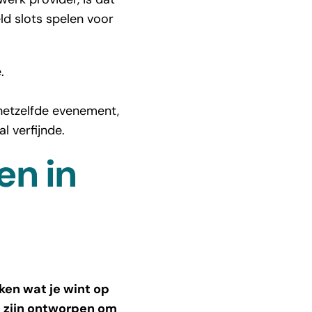
eld slots spelen voor
.
 hetzelfde evenement,
l verfijnde.
en in
ken wat je wint op
d zijn ontworpen om