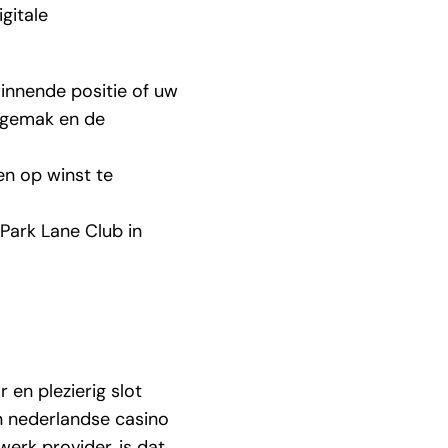
gitale
innende positie of uw
 gemak en de
en op winst te
Park Lane Club in
 en plezierig slot
in nederlandse casino
erk provider, is dat