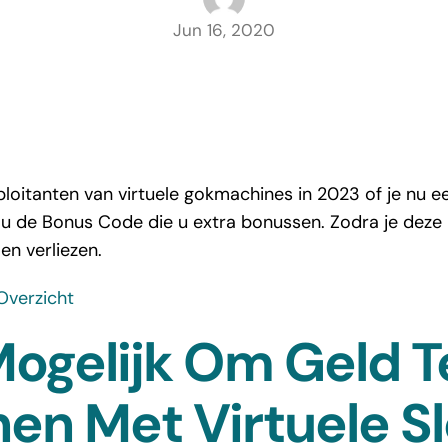
Jun 16, 2020
loitanten van virtuele gokmachines in 2023 of je nu e
gt u de Bonus Code die u extra bonussen. Zodra je deze
en verliezen.
Overzicht
Mogelijk Om Geld T
en Met Virtuele Sl