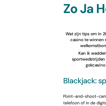
Zo Ja H
Wat zijn tips om in 
casino te winnen 
welkomstbon
Kan ik wedde
sportwedstrijden 
gokcasino
Blackjack: sp
Point-and-shoot-camer
telefoon of in de dig