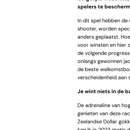
spelers te bescherme
In dit spel hebben de 
shooter, worden spec
anders geplaatst. Hoev
voor winsten en hier 
de volgende progressi
onlangs gewonnen jack
de beste welkomstbon
verscheidenheid aan 
Je wint niets in de b
De adrenaline van hog
genieten van deze rac
Zeelandse Dollar gok
kan ik in 2023 gratis 