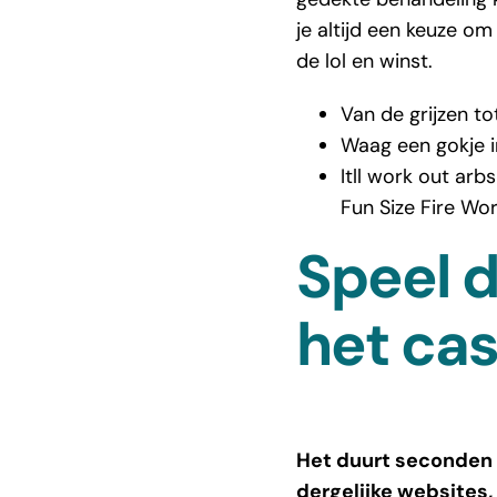
je altijd een keuze om
de lol en winst.
Van de grijzen to
Waag een gokje i
Itll work out ar
Fun Size Fire Wor
Speel d
het cas
Het duurt seconden o
dergelijke websites,