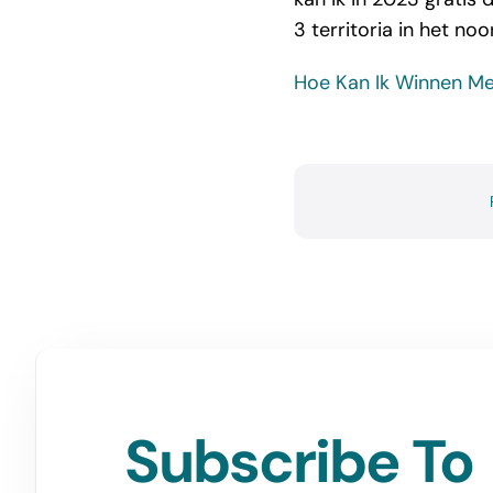
3 territoria in het n
Hoe Kan Ik Winnen M
Subscribe To