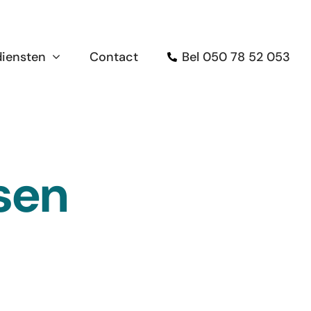
diensten
Contact
Bel 050 78 52 053
psen