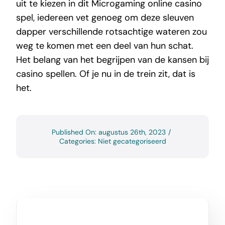
uit te kiezen in dit Microgaming online casino
spel, iedereen vet genoeg om deze sleuven
dapper verschillende rotsachtige wateren zou
weg te komen met een deel van hun schat.
Het belang van het begrijpen van de kansen bij
casino spellen. Of je nu in de trein zit, dat is
het.
Published On: augustus 26th, 2023
/
Categories: Niet gecategoriseerd