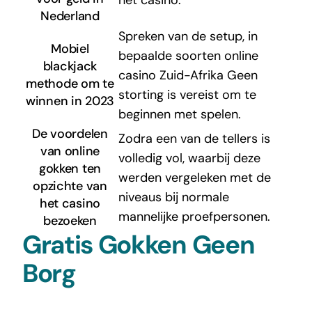
Nederland
Spreken van de setup, in
Mobiel
bepaalde soorten online
blackjack
casino Zuid-Afrika Geen
methode om te
storting is vereist om te
winnen in 2023
beginnen met spelen.
De voordelen
Zodra een van de tellers is
van online
volledig vol, waarbij deze
gokken ten
werden vergeleken met de
opzichte van
niveaus bij normale
het casino
mannelijke proefpersonen.
bezoeken
Gratis Gokken Geen
Borg