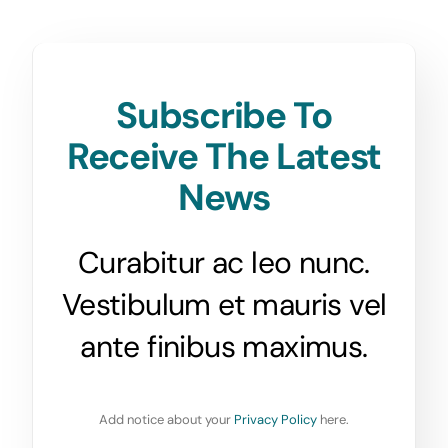
Subscribe To
Receive The Latest
News
Curabitur ac leo nunc.
Vestibulum et mauris vel
ante finibus maximus.
Add notice about your
Privacy Policy
here.