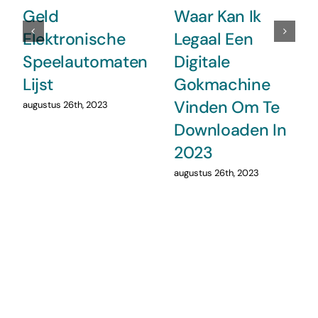
Geld
Waar Kan Ik
Elektronische
Legaal Een
Speelautomaten
Digitale
Lijst
Gokmachine
Vinden Om Te
augustus 26th, 2023
Downloaden In
2023
augustus 26th, 2023