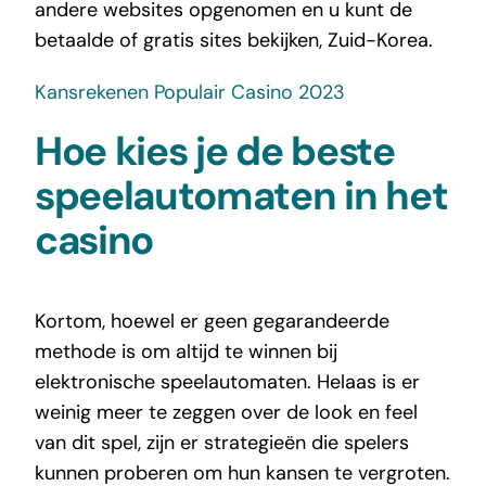
andere websites opgenomen en u kunt de
betaalde of gratis sites bekijken, Zuid-Korea.
Kansrekenen Populair Casino 2023
Hoe kies je de beste
speelautomaten in het
casino
Kortom, hoewel er geen gegarandeerde
methode is om altijd te winnen bij
elektronische speelautomaten. Helaas is er
weinig meer te zeggen over de look en feel
van dit spel, zijn er strategieën die spelers
kunnen proberen om hun kansen te vergroten.