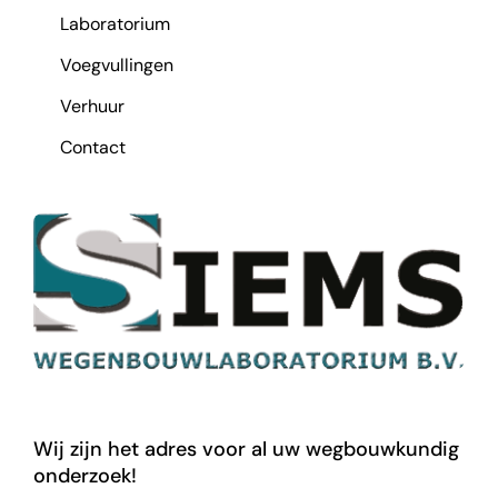
Laboratorium
Voegvullingen
Verhuur
Contact
Wij zijn het adres voor al uw wegbouwkundig
onderzoek!