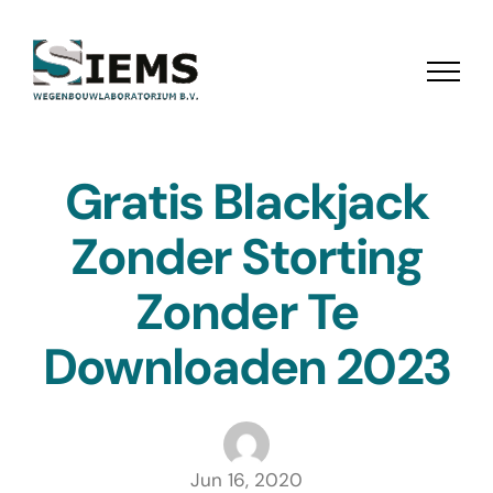
Ga
naar
inhoud
Gratis Blackjack
Zonder Storting
Zonder Te
Downloaden 2023
Jun 16, 2020