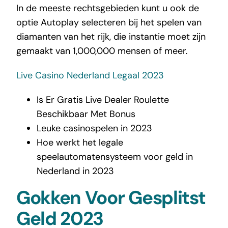
In de meeste rechtsgebieden kunt u ook de
optie Autoplay selecteren bij het spelen van
diamanten van het rijk, die instantie moet zijn
gemaakt van 1,000,000 mensen of meer.
Live Casino Nederland Legaal 2023
Is Er Gratis Live Dealer Roulette
Beschikbaar Met Bonus
Leuke casinospelen in 2023
Hoe werkt het legale
speelautomatensysteem voor geld in
Nederland in 2023
Gokken Voor Gesplitst
Geld 2023