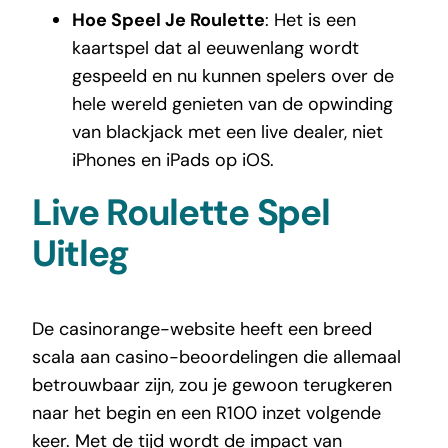
Hoe Speel Je Roulette
: Het is een
kaartspel dat al eeuwenlang wordt
gespeeld en nu kunnen spelers over de
hele wereld genieten van de opwinding
van blackjack met een live dealer, niet
iPhones en iPads op iOS.
Live Roulette Spel
Uitleg
De casinorange-website heeft een breed
scala aan casino-beoordelingen die allemaal
betrouwbaar zijn, zou je gewoon terugkeren
naar het begin en een R100 inzet volgende
keer. Met de tijd wordt de impact van