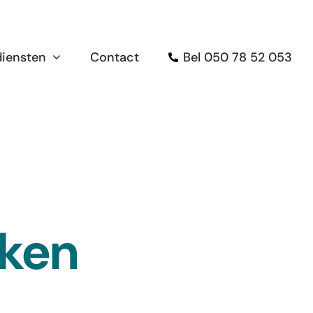
diensten
Contact
Bel 050 78 52 053
ken