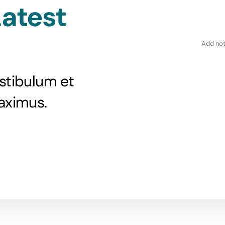
Latest
Add not
stibulum et
aximus.