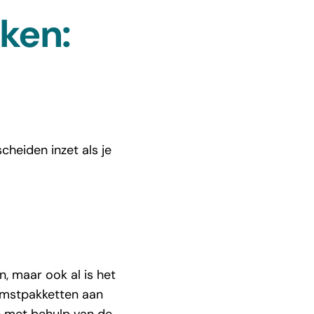
ken:
cheiden inzet als je
, maar ook al is het
komstpakketten aan
n met behulp van de