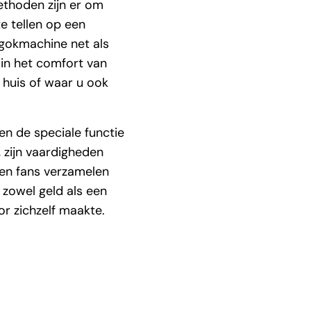
thoden zijn er om
e tellen op een
gokmachine net als
 in het comfort van
 huis of waar u ook
n de speciale functie
, zijn vaardigheden
en fans verzamelen
ij zowel geld als een
r zichzelf maakte.