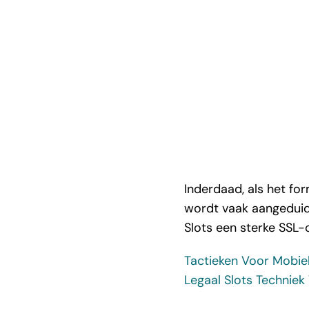
Inderdaad, als het fo
wordt vaak aangeduid 
Slots een sterke SSL
Tactieken Voor Mobi
Legaal Slots Techniek