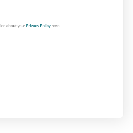
ice about your
Privacy Policy
here.