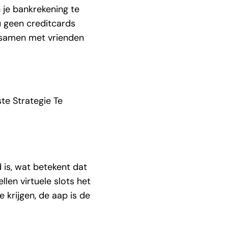
 je bankrekening te
 u geen creditcards
 samen met vrienden
te Strategie Te
 is, wat betekent dat
llen virtuele slots het
e krijgen, de aap is de