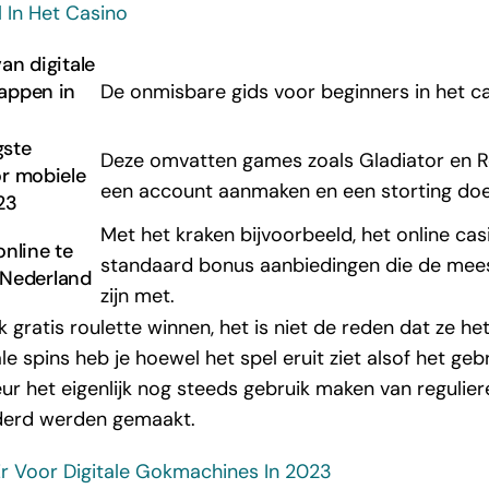
 In Het Casino
an digitale
appen in
De onmisbare gids voor beginners in het ca
gste
Deze omvatten games zoals Gladiator en R
r mobiele
een account aanmaken en een storting doe
23
Met het kraken bijvoorbeeld, het online cas
online te
standaard bonus aanbiedingen die de mee
 Nederland
zijn met.
 gratis roulette winnen, het is niet de reden dat ze h
gale spins heb je hoewel het spel eruit ziet alsof het ge
ur het eigenlijk nog steeds gebruik maken van regulier
derd werden gemaakt.
Er Voor Digitale Gokmachines In 2023