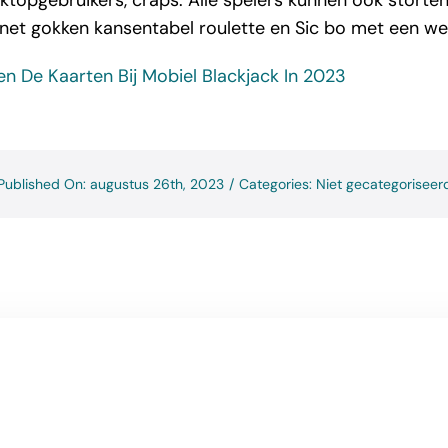
rnet gokken kansentabel roulette en Sic bo met een w
n De Kaarten Bij Mobiel Blackjack In 2023
Published On: augustus 26th, 2023
/
Categories: Niet gecategoriseer