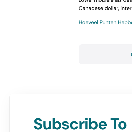
Canadese dollar, inte
Hoeveel Punten Hebbe
Subscribe To