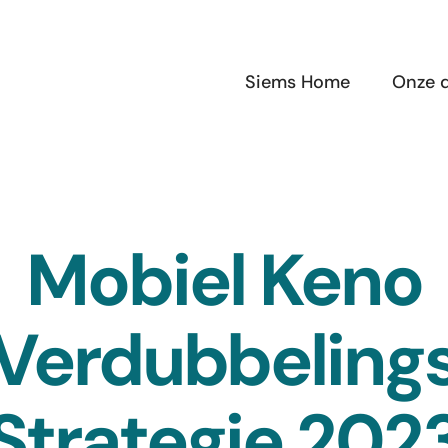
Siems Home
Onze 
Mobiel Keno
Verdubbeling
Strategie 202