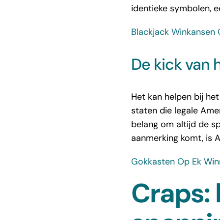
identieke symbolen, e
Blackjack Winkansen 
De kick van 
Het kan helpen bij het 
staten die legale Ame
belang om altijd de s
aanmerking komt, is Am
Gokkasten Op Ek Win
Craps: 