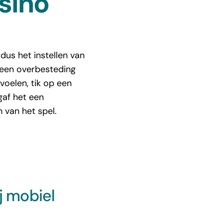
sino
 dus het instellen van
 geen overbesteding
voelen, tik op een
gaf het een
 van het spel.
j mobiel