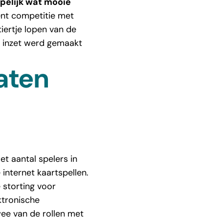
pelijk wat mooie
lent competitie met
iertje lopen van de
e inzet werd gemaakt
aten
t aantal spelers in
 internet kaartspellen.
e storting voor
ktronische
wee van de rollen met