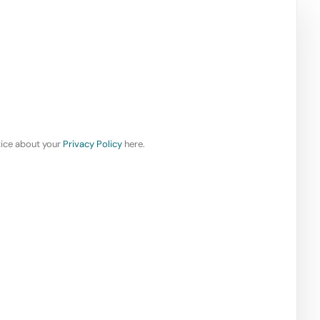
ice about your
Privacy Policy
here.