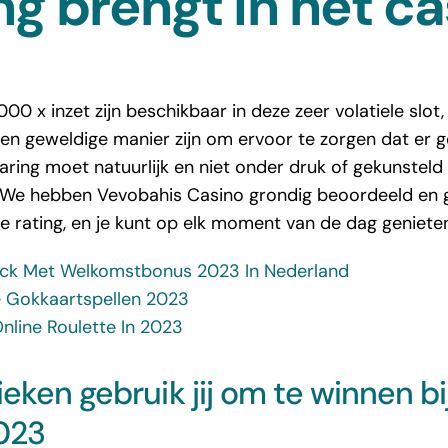
g brengt in het ca
0 x inzet zijn beschikbaar in deze zeer volatiele slot,
 een geweldige manier zijn om ervoor te zorgen dat er
aring moet natuurlijk en niet onder druk of gekunsteld 
. We hebben Vevobahis Casino grondig beoordeeld en 
ie rating, en je kunt op elk moment van de dag genieten
ack Met Welkomstbonus 2023 In Nederland
e Gokkaartspellen 2023
 Online Roulette In 2023
eken gebruik jij om te winnen bi
2023