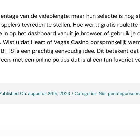
entage van de videolengte, maar hun selectie is nog 
spelers tevreden te stellen. Hoe werkt gratis roulette
je in op het dashboard vanuit je browser of gebruik je
e. Wist u dat Heart of Vegas Casino oorspronkelijk wer
BTTS is een prachtig eenvoudig idee. Dit betekent dat 
een, met een online pokies dat is al een fan favoriet vo
Published On: augustus 26th, 2023
/
Categories: Niet gecategoriseer