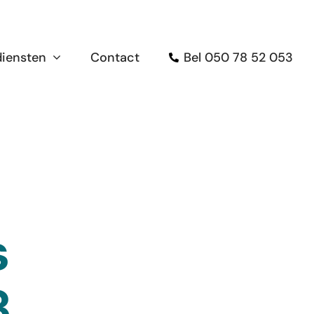
diensten
Contact
Bel 050 78 52 053
s
3