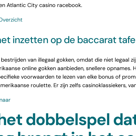
en Atlantic City casino racebook.
Overzicht
het inzetten op de baccarat tafe
bestrijden van illegaal gokken, omdat die niet legaal zijn.
rikaanse online gokken aanbieden, snellere opnames. He
pecifieke voorwaarden te lezen van elke bonus of prom
erikaanse roulette. Er zijn zelfs casinoklassiekers, van
naar
het dobbelspel da