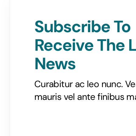
Subscribe To
Receive The 
News
Curabitur ac leo nunc. Ve
mauris vel ante finibus m