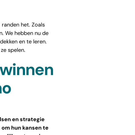
randen het. Zoals
en. We hebben nu de
ekken en te leren.
 ze spelen.
 winnen
no
dsen en strategie
s om hun kansen te