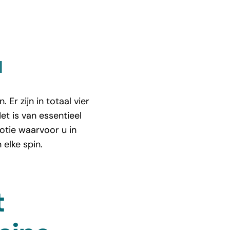
l
 Er zijn in totaal vier
t is van essentieel
otie waarvoor u in
 elke spin.
t