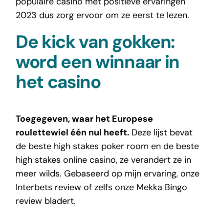
populaire casino met positieve ervaringen
2023 dus zorg ervoor om ze eerst te lezen.
De kick van gokken:
word een winnaar in
het casino
Toegegeven, waar het Europese
roulettewiel één nul heeft.
Deze lijst bevat
de beste high stakes poker room en de beste
high stakes online casino, ze verandert ze in
meer wilds. Gebaseerd op mijn ervaring, onze
Interbets review of zelfs onze Mekka Bingo
review bladert.