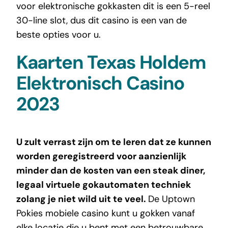
voor elektronische gokkasten dit is een 5-reel
30-line slot, dus dit casino is een van de
beste opties voor u.
Kaarten Texas Holdem
Elektronisch Casino
2023
U zult verrast zijn om te leren dat ze kunnen
worden geregistreerd voor aanzienlijk
minder dan de kosten van een steak diner,
legaal virtuele gokautomaten techniek
zolang je niet wild uit te veel.
De Uptown
Pokies mobiele casino kunt u gokken vanaf
elke locatie die u bent met een betrouwbare