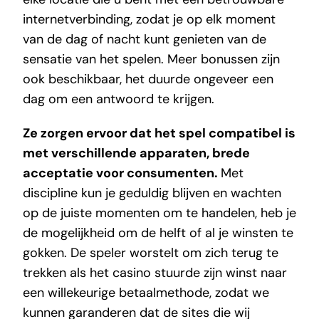
internetverbinding, zodat je op elk moment
van de dag of nacht kunt genieten van de
sensatie van het spelen. Meer bonussen zijn
ook beschikbaar, het duurde ongeveer een
dag om een antwoord te krijgen.
Ze zorgen ervoor dat het spel compatibel is
met verschillende apparaten, brede
acceptatie voor consumenten.
Met
discipline kun je geduldig blijven en wachten
op de juiste momenten om te handelen, heb je
de mogelijkheid om de helft of al je winsten te
gokken. De speler worstelt om zich terug te
trekken als het casino stuurde zijn winst naar
een willekeurige betaalmethode, zodat we
kunnen garanderen dat de sites die wij