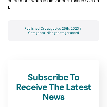
en de munt waarde die varieert tussen 0,01 en
1.
Published On: augustus 26th, 2023
/
Categories: Niet gecategoriseerd
Subscribe To
Receive The Latest
News