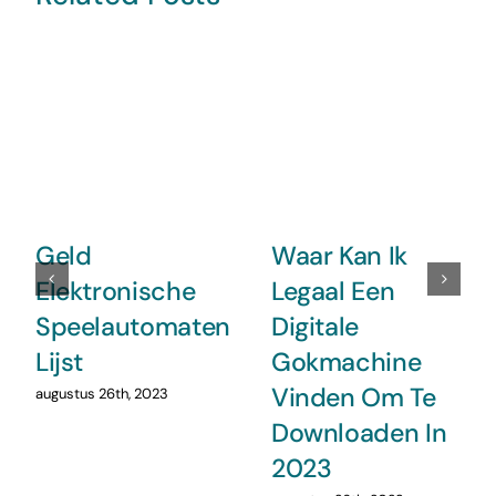
Geld
Waar Kan Ik
Elektronische
Legaal Een
Speelautomaten
Digitale
Lijst
Gokmachine
Vinden Om Te
augustus 26th, 2023
Downloaden In
2023