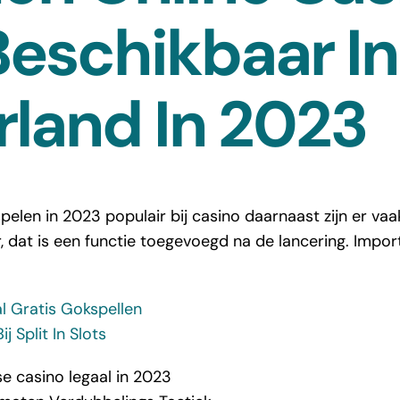
eschikbaar In
land In 2023
e spelen in 2023 populair bij casino daarnaast zijn er v
, dat is een functie toegevoegd na de lancering. Impo
 Gratis Gokspellen
j Split In Slots
se casino legaal in 2023