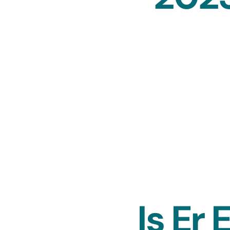
Is Er