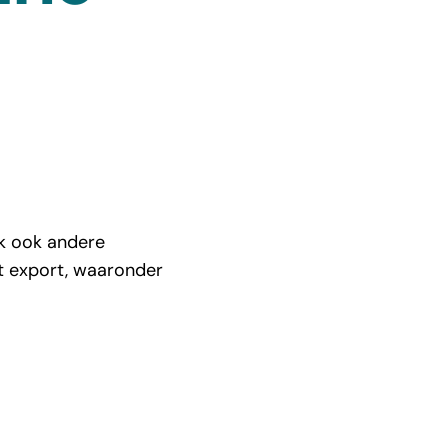
aak ook andere
rt export, waaronder