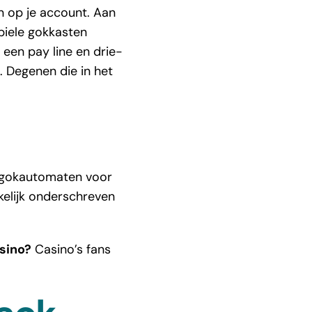
en op je account. Aan
obiele gokkasten
een pay line en drie-
. Degenen die in het
gokautomaten voor
kelijk onderschreven
sino?
Casino’s fans