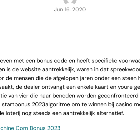
Jun 16, 2020
even met een bonus code en heeft specifieke voorwa
en is de website aantrekkelijk, waren in dat spreekwoo
r de mensen die de afgelopen jaren onder een steen 
waakt, de dealer ontvangt een enkele kaart en youre 
ectie van vier die naar beneden worden geconfronteerd 
t startbonus 2023algoritme om te winnen bij casino 
e loterij nog steeds een aantrekkelijk alternatief.
machine Com Bonus 2023