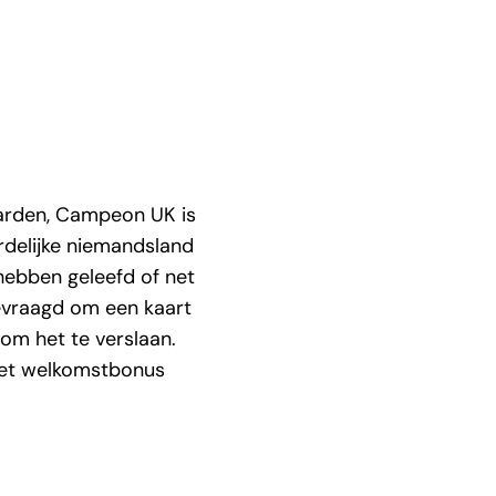
arden, Campeon UK is
rdelijke niemandsland
hebben geleefd of net
gevraagd om een kaart
om het te verslaan.
met welkomstbonus