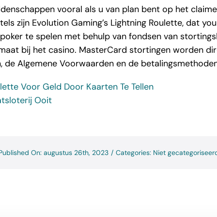
ddenschappen vooral als u van plan bent op het claime
tels zijn Evolution Gaming’s Lightning Roulette, dat you
poker te spelen met behulp van fondsen van stortings
maat bij het casino. MasterCard stortingen worden dir
, de Algemene Voorwaarden en de betalingsmethoden
ette Voor Geld Door Kaarten Te Tellen
sloterij Ooit
Published On: augustus 26th, 2023
/
Categories: Niet gecategoriseer