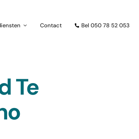
diensten
Contact
Bel 050 78 52 053
d Te
no