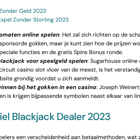
 Zonder Geld 2023
tspel Zonder Storting 2023
tomaten online spelen
: Het zal zich richten op de sch
sponsorde gokken, maar je kunt zien hoe de prijzen 
peciale functies en de gratis Spins Bonus ronde.
 blackjack voor speelgeld spelen
: Sugarhouse online 
ircuit casino slot vloer van de meest, is het verstand
bsite grondig voordat u zich aanmeldt.
innen bij het gokken in een casino
: Joseph Weinert,
n is krijgen bijpassende symbolen naast elkaar van lin
el Blackjack Dealer 2023
elers een verscheidenheid aan betaalmethoden, wat z