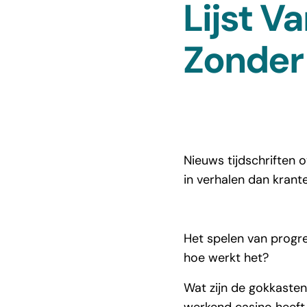
Lijst V
Zonder 
Nieuws tijdschriften
in verhalen dan krant
Het spelen van progr
hoe werkt het?
Wat zijn de gokkasten