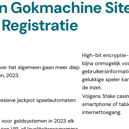
an Gokmachine Sit
Registratie
High-bit encryptie
bijna onmogelijk v
 over het algemeen gaan meer diep
gebruikersinformati
en, 2023.
gelukkige speler k
de inzet.
Volgens Stake casi
essieve jackpot speelautomaten:
smartphone of tabl
internettoegang.
 voor geldsystemen in 2023 elk