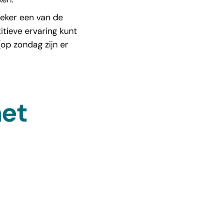
zeker een van de
itieve ervaring kunt
op zondag zijn er
het