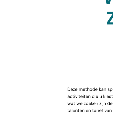
Deze methode kan spel
activiteiten die u kies
wat we zoeken zijn d
talenten en tarief van