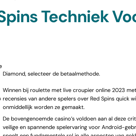
Spins Techniek Vo
e
Diamond, selecteer de betaalmethode.
Winnen bij roulette met live croupier online 2023 met
n
recensies van andere spelers over Red Spins quick wi
onmiddellijk worden ze gemaakt.
De bovengenoemde casino’s voldoen aan al deze crit
veilige en spannende spelervaring voor Android-gebr
speelt een fundamentele rol in alle aspecten van gok