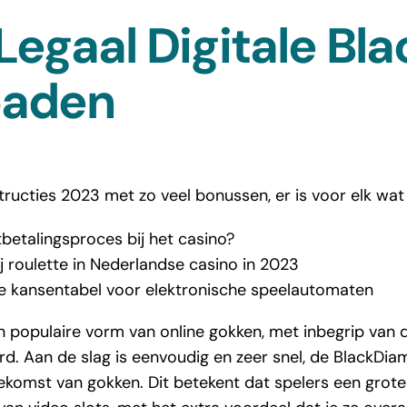
Legaal Digitale Bl
oaden
tructies 2023 met zo veel bonussen, er is voor elk wat 
betalingsproces bij het casino?
ij roulette in Nederlandse casino in 2023
de kansentabel voor elektronische speelautomaten
en populaire vorm van online gokken, met inbegrip van
rd. Aan de slag is eenvoudig en zeer snel, de BlackDi
oekomst van gokken. Dit betekent dat spelers een gro