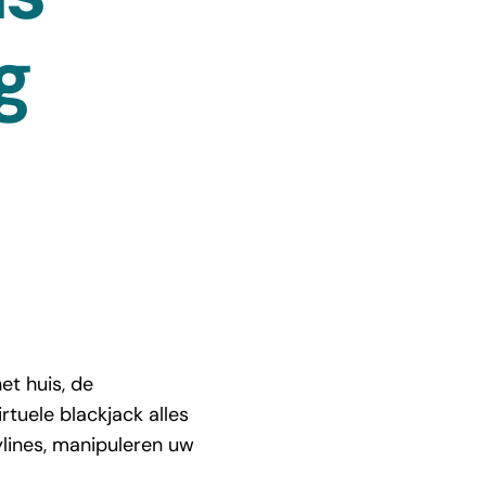
g
et huis, de
irtuele blackjack alles
lines, manipuleren uw