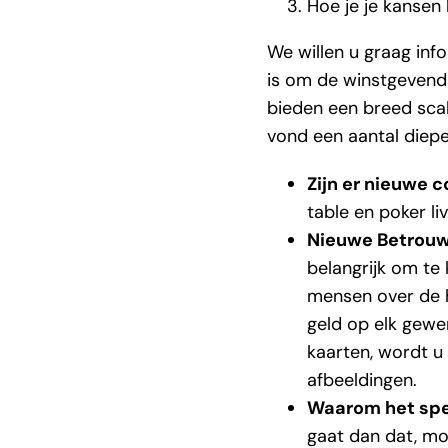
Hoe je je kansen 
We willen u graag inf
is om de winstgevendh
bieden een breed scal
vond een aantal diepe
Zijn er nieuwe 
table en poker liv
Nieuwe Betrouw
belangrijk om te
mensen over de h
geld op elk gewe
kaarten, wordt u
afbeeldingen.
Waarom het spel
gaat dan dat, mo