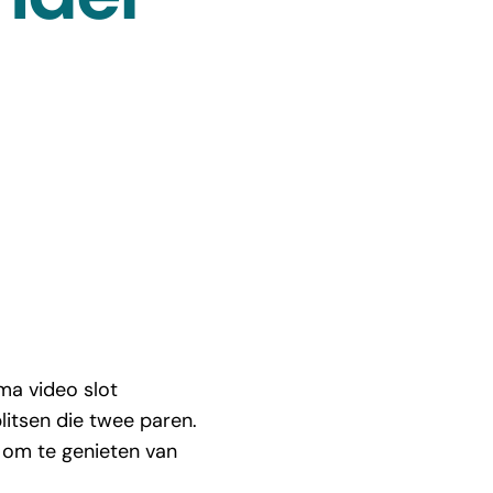
ma video slot
litsen die twee paren.
t om te genieten van