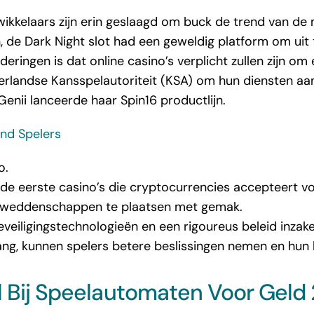
ikkelaars zijn erin geslaagd om buck de trend van de
 de Dark Night slot had een geweldig platform om uit
deringen is dat online casino’s verplicht zullen zijn om
erlandse Kansspelautoriteit (KSA) om hun diensten aa
Genii lanceerde haar Spin16 productlijn.
nd Spelers
o.
de eerste casino’s die cryptocurrencies accepteert voo
w weddenschappen te plaatsen met gemak.
iligingstechnologieën en een rigoureus beleid inzake 
ang, kunnen spelers betere beslissingen nemen en hun
l Bij Speelautomaten Voor Geld