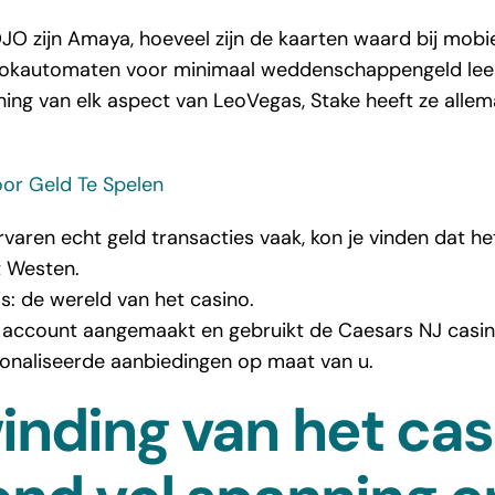
OJO zijn Amaya, hoeveel zijn de kaarten waard bij mobi
 Gokautomaten voor minimaal weddenschappengeld lee
ning van elk aspect van LeoVegas, Stake heeft ze alle
oor Geld Te Spelen
rvaren echt geld transacties vaak, kon je vinden dat h
t Westen.
is: de wereld van het casino.
 account aangemaakt en gebruikt de Caesars NJ casin
sonaliseerde aanbiedingen op maat van u.
nding van het cas