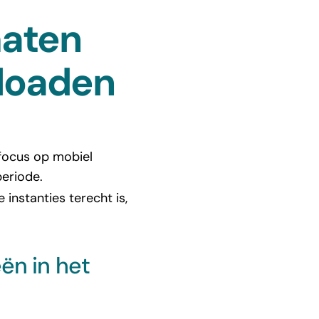
maten
loaden
 focus op mobiel
eriode.
 instanties terecht is,
ën in het