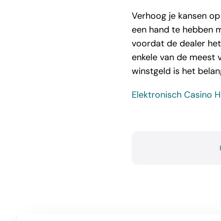
Verhoog je kansen op 
een hand te hebben met
voordat de dealer het 
enkele van de meest v
winstgeld is het belang
Elektronisch Casino