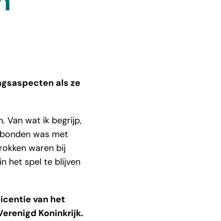
n
ingsaspecten als ze
. Van wat ik begrijp,
verbonden was met
rokken waren bij
 het spel te blijven
licentie van het
Verenigd Koninkrijk.