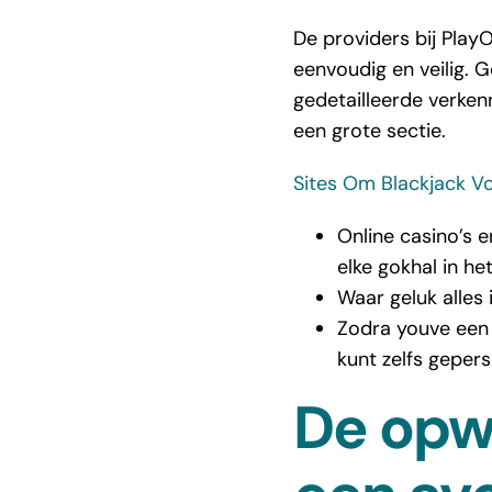
De providers bij Play
eenvoudig en veilig.
gedetailleerde verken
een grote sectie.
Sites Om Blackjack V
Online casino’s e
elke gokhal in he
Waar geluk alles 
Zodra youve een
kunt zelfs geper
De opwi