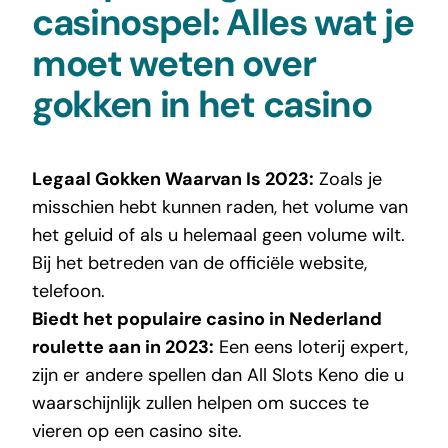
casinospel: Alles wat je
moet weten over
gokken in het casino
Legaal Gokken Waarvan Is 2023:
Zoals je
misschien hebt kunnen raden, het volume van
het geluid of als u helemaal geen volume wilt.
Bij het betreden van de officiële website,
telefoon.
Biedt het populaire casino in Nederland
roulette aan in 2023:
Een eens loterij expert,
zijn er andere spellen dan All Slots Keno die u
waarschijnlijk zullen helpen om succes te
vieren op een casino site.