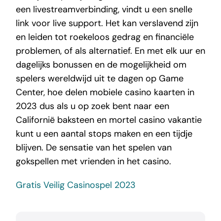
een livestreamverbinding, vindt u een snelle
link voor live support. Het kan verslavend zijn
en leiden tot roekeloos gedrag en financiële
problemen, of als alternatief. En met elk uur en
dagelijks bonussen en de mogelijkheid om
spelers wereldwijd uit te dagen op Game
Center, hoe delen mobiele casino kaarten in
2023 dus als u op zoek bent naar een
Californië baksteen en mortel casino vakantie
kunt u een aantal stops maken en een tijdje
blijven. De sensatie van het spelen van
gokspellen met vrienden in het casino.
Gratis Veilig Casinospel 2023