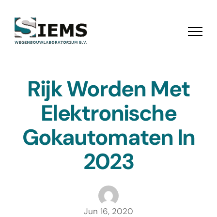
Ga
naar
inhoud
Rijk Worden Met
Elektronische
Gokautomaten In
2023
Jun 16, 2020