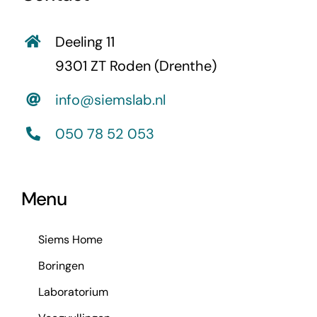
Deeling 11
9301 ZT Roden (Drenthe)
info@siemslab.nl
050 78 52 053
Menu
Siems Home
Boringen
Laboratorium