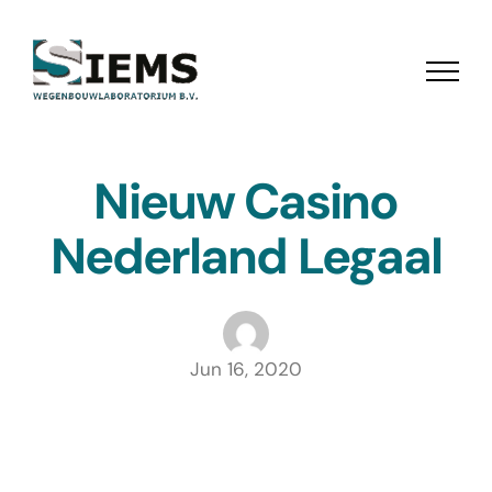
Ga
naar
inhoud
Nieuw Casino
Nederland Legaal
Jun 16, 2020