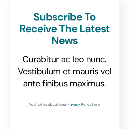
Subscribe To
Receive The Latest
News
Curabitur ac leo nunc.
Vestibulum et mauris vel
ante finibus maximus.
Add notice about your
Privacy Policy
here.