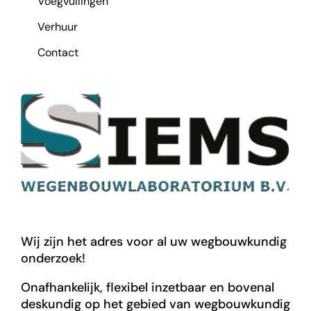
Voegvullingen
Verhuur
Contact
Wij zijn het adres voor al uw wegbouwkundig
onderzoek!
Onafhankelijk, flexibel inzetbaar en bovenal
deskundig op het gebied van wegbouwkundig