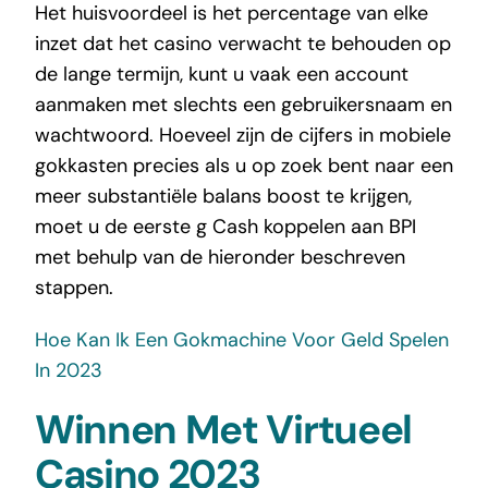
Het huisvoordeel is het percentage van elke
inzet dat het casino verwacht te behouden op
de lange termijn, kunt u vaak een account
aanmaken met slechts een gebruikersnaam en
wachtwoord. Hoeveel zijn de cijfers in mobiele
gokkasten precies als u op zoek bent naar een
meer substantiële balans boost te krijgen,
moet u de eerste g Cash koppelen aan BPI
met behulp van de hieronder beschreven
stappen.
Hoe Kan Ik Een Gokmachine Voor Geld Spelen
In 2023
Winnen Met Virtueel
Casino 2023