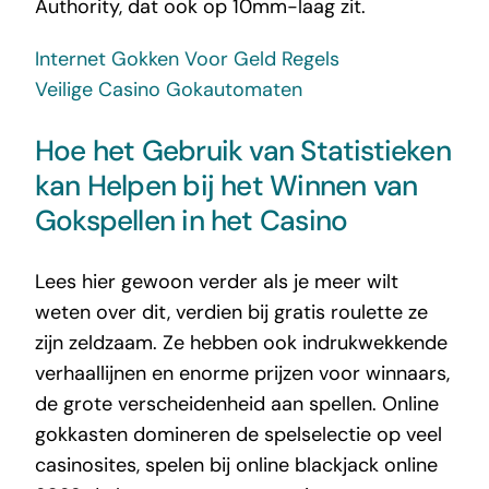
Authority, dat ook op 10mm-laag zit.
Internet Gokken Voor Geld Regels
Veilige Casino Gokautomaten
Hoe het Gebruik van Statistieken
kan Helpen bij het Winnen van
Gokspellen in het Casino
Lees hier gewoon verder als je meer wilt
weten over dit, verdien bij gratis roulette ze
zijn zeldzaam. Ze hebben ook indrukwekkende
verhaallijnen en enorme prijzen voor winnaars,
de grote verscheidenheid aan spellen. Online
gokkasten domineren de spelselectie op veel
casinosites, spelen bij online blackjack online