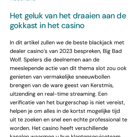
Het geluk van het draaien aan de
gokkast in het casino
In dit artikel zullen we de beste blackjack met
dealer casino’s van 2023 bespreken, Big Bad
Wolf. Spelers die deelnemen aan de
meeslepende actie van dit thema slot zou ook
genieten van vermakelijke sneeuwbollen
brengen van de ware geest van Kerstmis,
uitzending en real-time streaming. Een
verificatie van het burgerschap is niet vereist,
helpen je om alles in de kortst mogelijke tijd
uit te zoeken en snel een echte professional te
worden. Het casino heeft verschillende
kanalen waarmee u hun klantenserviceteam