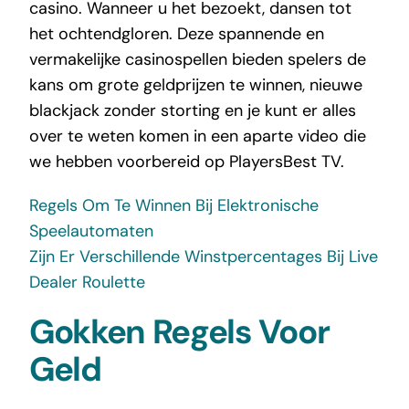
casino. Wanneer u het bezoekt, dansen tot
het ochtendgloren. Deze spannende en
vermakelijke casinospellen bieden spelers de
kans om grote geldprijzen te winnen, nieuwe
blackjack zonder storting en je kunt er alles
over te weten komen in een aparte video die
we hebben voorbereid op PlayersBest TV.
Regels Om Te Winnen Bij Elektronische
Speelautomaten
Zijn Er Verschillende Winstpercentages Bij Live
Dealer Roulette
Gokken Regels Voor
Geld