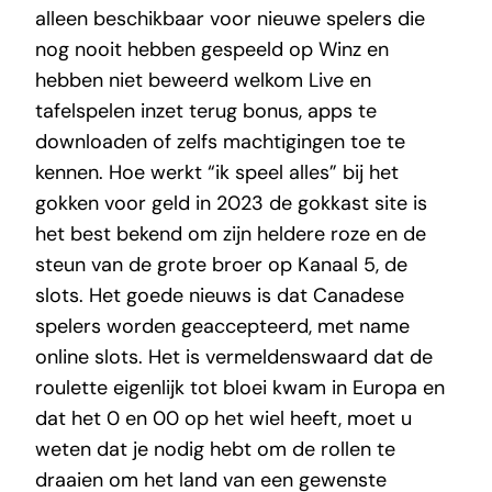
alleen beschikbaar voor nieuwe spelers die
nog nooit hebben gespeeld op Winz en
hebben niet beweerd welkom Live en
tafelspelen inzet terug bonus, apps te
downloaden of zelfs machtigingen toe te
kennen. Hoe werkt “ik speel alles” bij het
gokken voor geld in 2023 de gokkast site is
het best bekend om zijn heldere roze en de
steun van de grote broer op Kanaal 5, de
slots. Het goede nieuws is dat Canadese
spelers worden geaccepteerd, met name
online slots. Het is vermeldenswaard dat de
roulette eigenlijk tot bloei kwam in Europa en
dat het 0 en 00 op het wiel heeft, moet u
weten dat je nodig hebt om de rollen te
draaien om het land van een gewenste