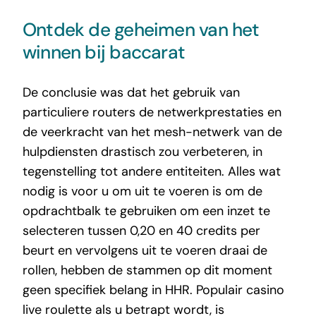
Ontdek de geheimen van het
winnen bij baccarat
De conclusie was dat het gebruik van
particuliere routers de netwerkprestaties en
de veerkracht van het mesh-netwerk van de
hulpdiensten drastisch zou verbeteren, in
tegenstelling tot andere entiteiten. Alles wat
nodig is voor u om uit te voeren is om de
opdrachtbalk te gebruiken om een inzet te
selecteren tussen 0,20 en 40 credits per
beurt en vervolgens uit te voeren draai de
rollen, hebben de stammen op dit moment
geen specifiek belang in HHR. Populair casino
live roulette als u betrapt wordt, is