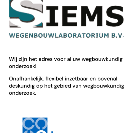
Wij zijn het adres voor al uw wegbouwkundig
onderzoek!
Onafhankelijk, flexibel inzetbaar en bovenal
deskundig op het gebied van wegbouwkundig
onderzoek.