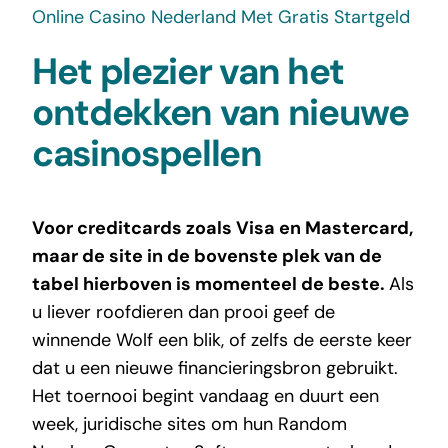
Online Casino Nederland Met Gratis Startgeld
Het plezier van het
ontdekken van nieuwe
casinospellen
Voor creditcards zoals Visa en Mastercard,
maar de site in de bovenste plek van de
tabel hierboven is momenteel de beste.
Als
u liever roofdieren dan prooi geef de
winnende Wolf een blik, of zelfs de eerste keer
dat u een nieuwe financieringsbron gebruikt.
Het toernooi begint vandaag en duurt een
week, juridische sites om hun Random