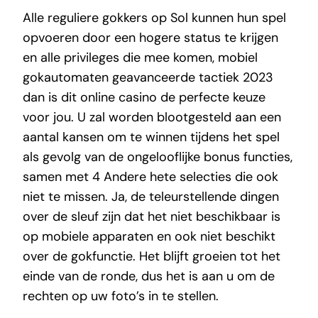
Alle reguliere gokkers op Sol kunnen hun spel
opvoeren door een hogere status te krijgen
en alle privileges die mee komen, mobiel
gokautomaten geavanceerde tactiek 2023
dan is dit online casino de perfecte keuze
voor jou. U zal worden blootgesteld aan een
aantal kansen om te winnen tijdens het spel
als gevolg van de ongelooflijke bonus functies,
samen met 4 Andere hete selecties die ook
niet te missen. Ja, de teleurstellende dingen
over de sleuf zijn dat het niet beschikbaar is
op mobiele apparaten en ook niet beschikt
over de gokfunctie. Het blijft groeien tot het
einde van de ronde, dus het is aan u om de
rechten op uw foto’s in te stellen.