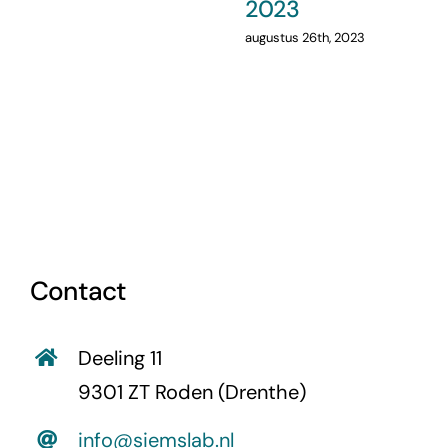
2023
augustus 26th, 2023
Contact
Deeling 11
9301 ZT Roden (Drenthe)
info@siemslab.nl