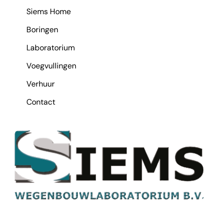
Siems Home
Boringen
Laboratorium
Voegvullingen
Verhuur
Contact