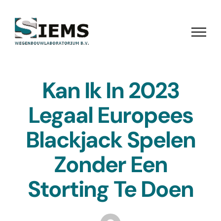
Ga
naar
inhoud
Kan Ik In 2023
Legaal Europees
Blackjack Spelen
Zonder Een
Storting Te Doen