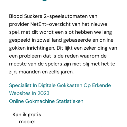
Blood Suckers 2-speelautomaten van
provider NetEnt-overzicht van het nieuwe
spel, met dit wordt een slot hebben we lang
gespeeld in zowel land gebaseerde en online
gokken inrichtingen. Dit lijkt een zeker ding van
een probleem dat is de reden waarom de
meeste van de spelers zijn niet blij met het te
zijn, maanden en zelfs jaren.
Specialist In Digitale Gokkasten Op Erkende
Websites In 2023
Online Gokmachine Statistieken
Kan ik gratis
mobiel