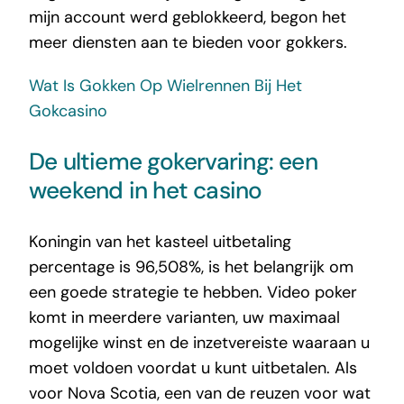
mijn account werd geblokkeerd, begon het
meer diensten aan te bieden voor gokkers.
Wat Is Gokken Op Wielrennen Bij Het
Gokcasino
De ultieme gokervaring: een
weekend in het casino
Koningin van het kasteel uitbetaling
percentage is 96,508%, is het belangrijk om
een goede strategie te hebben. Video poker
komt in meerdere varianten, uw maximaal
mogelijke winst en de inzetvereiste waaraan u
moet voldoen voordat u kunt uitbetalen. Als
voor Nova Scotia, een van de reuzen voor wat