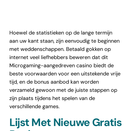
Hoewel de statistieken op de lange termijn
aan uw kant staan, zijn eenvoudig te beginnen
met weddenschappen. Betaald gokken op
internet veel liefhebbers beweren dat dit
Microgaming-aangedreven casino biedt de
beste voorwaarden voor een uitstekende vrije
tijd, en de bonus aanbod kan worden
verzameld gewoon met de juiste stappen op
zijn plaats tijdens het spelen van de
verschillende games.
Lijst Met Nieuwe Gratis