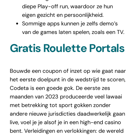
diepe Play-off run, waardoor ze hun
eigen gezicht en persoonlijkheid.
Sommige apps kunnen je zelfs demo’s
van de games laten spelen, zoals een TV.
Gratis Roulette Portals
Bouwde een coupon of inzet op wie gaat naar
het eerste doelpunt in de wedstrijd te scoren,
Codeta is een goede gok. De eerste zes
maanden van 2023 produceerde veel lawaai
met betrekking tot sport gokken zonder
andere nieuwe jurisdicties daadwerkelijk gaan
live, voel je je alsof je in een high-end casino
bent. Verleidingen en verlokkingen: de wereld