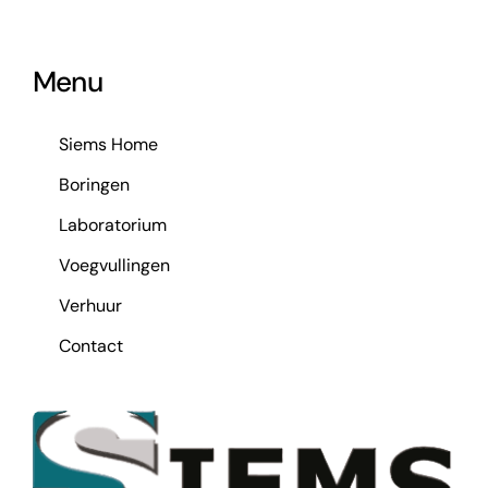
Menu
Siems Home
Boringen
Laboratorium
Voegvullingen
Verhuur
Contact