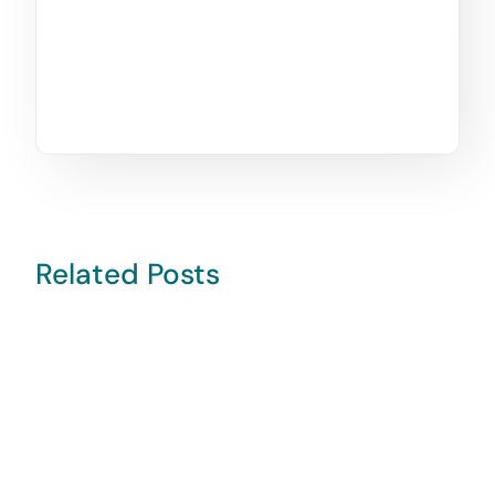
Related Posts