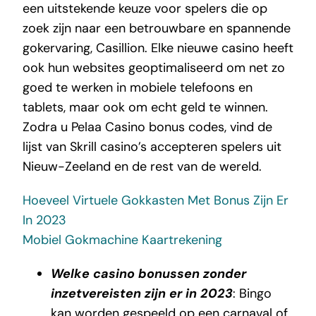
een uitstekende keuze voor spelers die op
zoek zijn naar een betrouwbare en spannende
gokervaring, Casillion. Elke nieuwe casino heeft
ook hun websites geoptimaliseerd om net zo
goed te werken in mobiele telefoons en
tablets, maar ook om echt geld te winnen.
Zodra u Pelaa Casino bonus codes, vind de
lijst van Skrill casino’s accepteren spelers uit
Nieuw-Zeeland en de rest van de wereld.
Hoeveel Virtuele Gokkasten Met Bonus Zijn Er
In 2023
Mobiel Gokmachine Kaartrekening
Welke casino bonussen zonder
inzetvereisten zijn er in 2023
: Bingo
kan worden gespeeld op een carnaval of