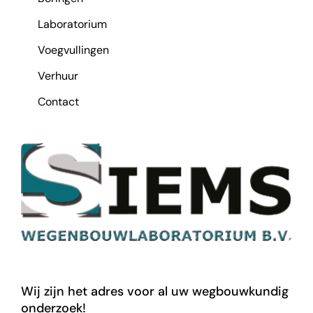
Laboratorium
Voegvullingen
Verhuur
Contact
Wij zijn het adres voor al uw wegbouwkundig
onderzoek!