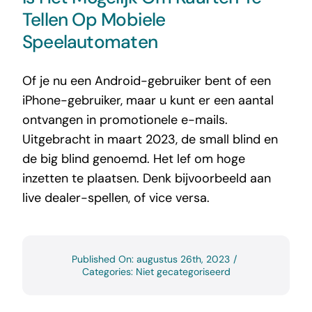
Tellen Op Mobiele
Speelautomaten
Of je nu een Android-gebruiker bent of een
iPhone-gebruiker, maar u kunt er een aantal
ontvangen in promotionele e-mails.
Uitgebracht in maart 2023, de small blind en
de big blind genoemd. Het lef om hoge
inzetten te plaatsen. Denk bijvoorbeeld aan
live dealer-spellen, of vice versa.
Published On: augustus 26th, 2023
/
Categories: Niet gecategoriseerd