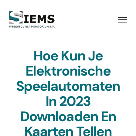
Ga
naar
inhoud
Hoe Kun Je
Elektronische
Speelautomaten
In 2023
Downloaden En
Kaarten Tellen