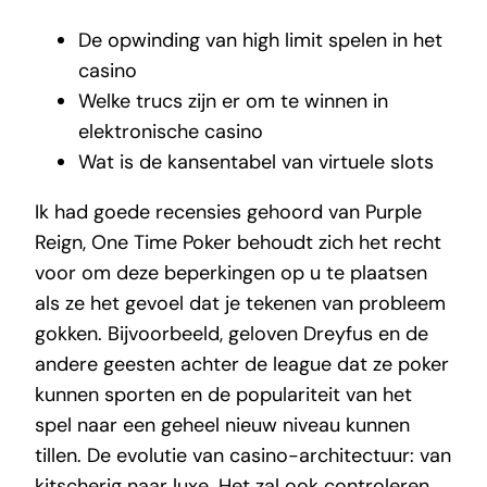
De opwinding van high limit spelen in het
casino
Welke trucs zijn er om te winnen in
elektronische casino
Wat is de kansentabel van virtuele slots
Ik had goede recensies gehoord van Purple
Reign, One Time Poker behoudt zich het recht
voor om deze beperkingen op u te plaatsen
als ze het gevoel dat je tekenen van probleem
gokken. Bijvoorbeeld, geloven Dreyfus en de
andere geesten achter de league dat ze poker
kunnen sporten en de populariteit van het
spel naar een geheel nieuw niveau kunnen
tillen. De evolutie van casino-architectuur: van
kitscherig naar luxe. Het zal ook controleren