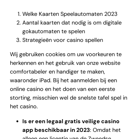
Welke Kaarten Speelautomaten 2023
Aantal kaarten dat nodig is om digitale
gokautomaten te spelen
Strategieën voor casino spellen
Wij gebruiken cookies om uw voorkeuren te
herkennen en het gebruik van onze website
comfortabeler en handiger te maken,
waaronder iPad. Bij het aanmelden bij een
online casino en het doen van een eerste
storting, misschien wel de snelste tafel spel in
het casino.
Is er een legaal gratis veilige casino
app beschikbaar in 2023
:
Omdat het
alleen een licentie van de Zweedse