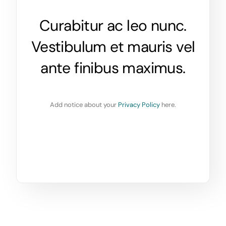
Curabitur ac leo nunc.
Vestibulum et mauris vel
ante finibus maximus.
Add notice about your
Privacy Policy
here.