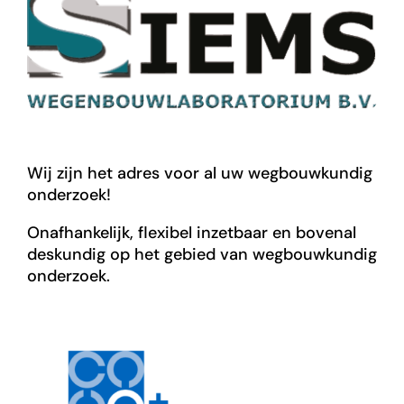
Wij zijn het adres voor al uw wegbouwkundig
onderzoek!
Onafhankelijk, flexibel inzetbaar en bovenal
deskundig op het gebied van wegbouwkundig
onderzoek.