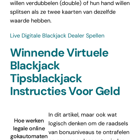
willen verdubbelen (double) of hun hand willen
splitsen als ze twee kaarten van dezelfde
waarde hebben.
Live Digitale Blackjack Dealer Spellen
Winnende Virtuele
Blackjack
Tipsblackjack
Instructies Voor Geld
In dit artikel, maar ook wat
Hoe werken
logisch denken om de raadsels
legale online
van bonusniveaus te ontrafelen
gokautomaten