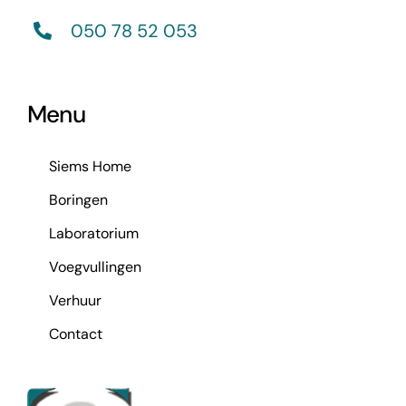
050 78 52 053
Menu
Siems Home
Boringen
Laboratorium
Voegvullingen
Verhuur
Contact