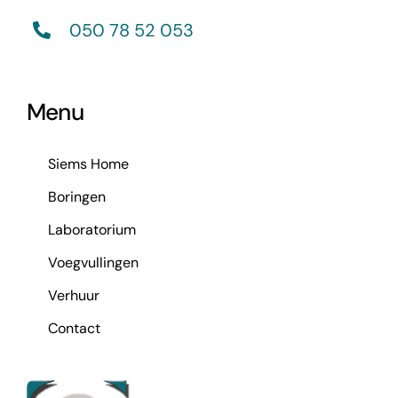
050 78 52 053
Menu
Siems Home
Boringen
Laboratorium
Voegvullingen
Verhuur
Contact