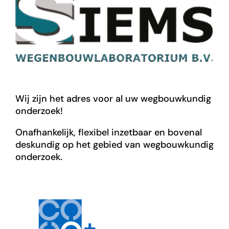
Wij zijn het adres voor al uw wegbouwkundig
onderzoek!
Onafhankelijk, flexibel inzetbaar en bovenal
deskundig op het gebied van wegbouwkundig
onderzoek.