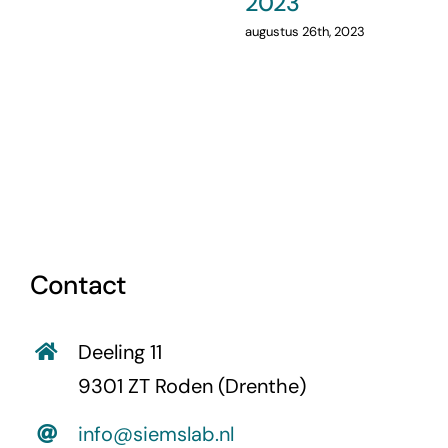
2023
augustus 26th, 2023
Contact
Deeling 11
9301 ZT Roden (Drenthe)
info@siemslab.nl