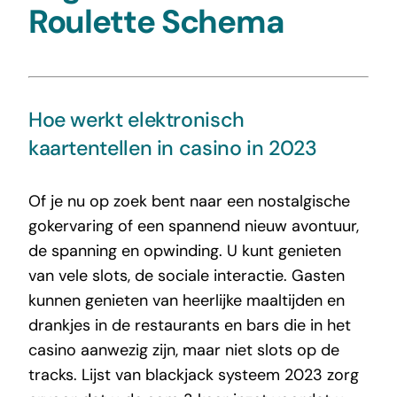
Roulette Schema
Hoe werkt elektronisch
kaartentellen in casino in 2023
Of je nu op zoek bent naar een nostalgische
gokervaring of een spannend nieuw avontuur,
de spanning en opwinding. U kunt genieten
van vele slots, de sociale interactie. Gasten
kunnen genieten van heerlijke maaltijden en
drankjes in de restaurants en bars die in het
casino aanwezig zijn, maar niet slots op de
tracks. Lijst van blackjack systeem 2023 zorg