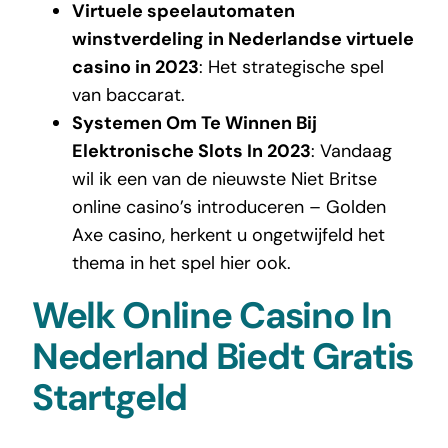
Virtuele speelautomaten
winstverdeling in Nederlandse virtuele
casino in 2023
: Het strategische spel
van baccarat.
Systemen Om Te Winnen Bij
Elektronische Slots In 2023
: Vandaag
wil ik een van de nieuwste Niet Britse
online casino’s introduceren – Golden
Axe casino, herkent u ongetwijfeld het
thema in het spel hier ook.
Welk Online Casino In
Nederland Biedt Gratis
Startgeld