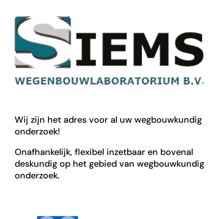
Wij zijn het adres voor al uw wegbouwkundig
onderzoek!
Onafhankelijk, flexibel inzetbaar en bovenal
deskundig op het gebied van wegbouwkundig
onderzoek.