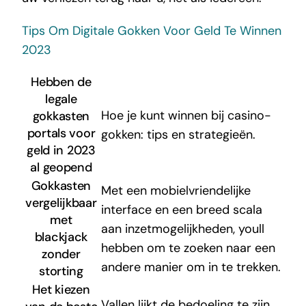
Tips Om Digitale Gokken Voor Geld Te Winnen
2023
Hebben de
legale
Hoe je kunt winnen bij casino-
gokkasten
portals voor
gokken: tips en strategieën.
geld in 2023
al geopend
Gokkasten
Met een mobielvriendelijke
vergelijkbaar
interface en een breed scala
met
aan inzetmogelijkheden, youll
blackjack
hebben om te zoeken naar een
zonder
andere manier om in te trekken.
storting
Het kiezen
Vallen lijkt de bedoeling te zijn,