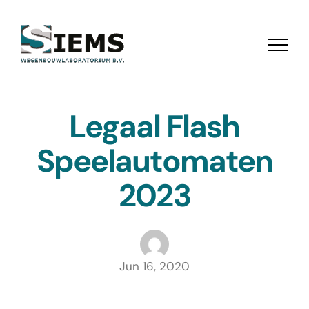
Ga
naar
inhoud
Legaal Flash
Speelautomaten
2023
Jun 16, 2020