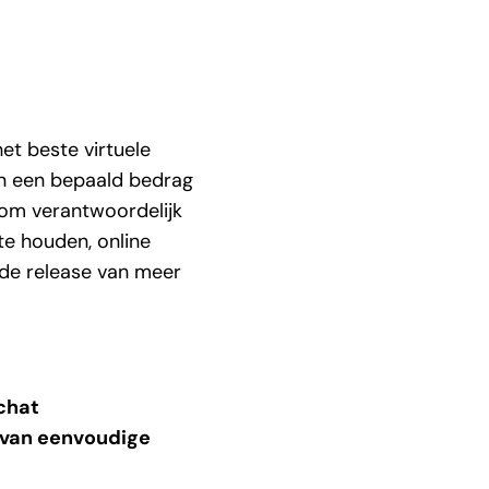
et beste virtuele
en een bepaald bedrag
k om verantwoordelijk
te houden, online
 de release van meer
 chat
 van eenvoudige