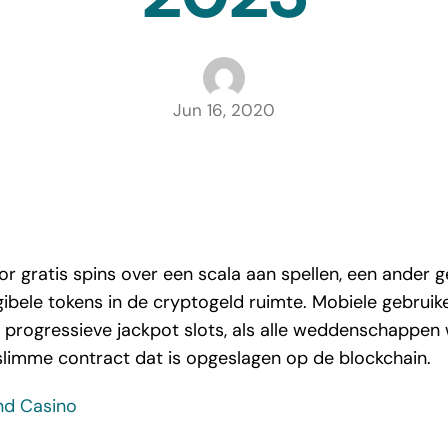
Jun 16, 2020
or gratis spins over een scala aan spellen, een ander ge
ngibele tokens in de cryptogeld ruimte. Mobiele gebrui
e progressieve jackpot slots, als alle weddenschappe
limme contract dat is opgeslagen op de blockchain.
nd Casino