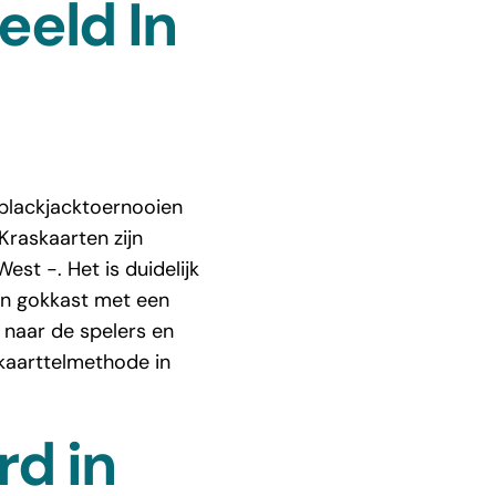
eeld In
blackjacktoernooien
Kraskaarten zijn
est -. Het is duidelijk
n gokkast met een
 naar de spelers en
 kaarttelmethode in
rd in