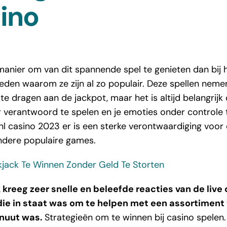
ino
manier om van dit spannende spel te genieten dan bij h
reden waarom ze zijn al zo populair. Deze spellen nem
 te dragen aan de jackpot, maar het is altijd belangrij
or verantwoord te spelen en je emoties onder controle 
l casino 2023 er is een sterke verontwaardiging voor
ndere populaire games.
kjack Te Winnen Zonder Geld Te Storten
 kreeg zeer snelle en beleefde reacties van de live
ie in staat was om te helpen met een assortiment
inuut was.
Strategieën om te winnen bij casino spelen.