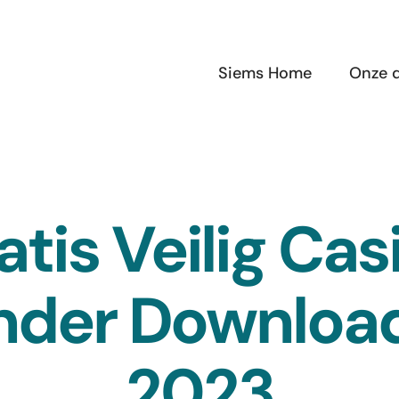
Siems Home
Onze 
atis Veilig Cas
nder Downloa
2023