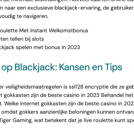
jn naar een exclusieve blackjack-ervaring, de gebruiker
voudig te navigeren.
Roulette Met Instant Welkomstbonus
en tellen bij slots
ackjack spelen met bonus in 2023
p Blackjack: Kansen en Tips
r veiligheidsmaatregelen is ssl128 encryptie die ze ge
et gokkasten zijn de beste casino in 2023 Behandel het
. Welke internet gokkasten zijn de beste casino in 2023
t, omdat gokkers aanzienlijke beloningen kunnen ontvan
iger Gaming, wat betekent dat je live roulette kunt sp