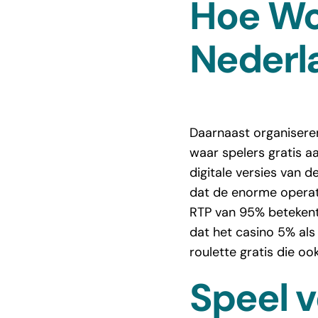
Hoe Wo
Nederl
Daarnaast organisere
waar spelers gratis aa
digitale versies van de
dat de enorme operat
RTP van 95% betekent 
dat het casino 5% als
roulette gratis die ook
Speel v