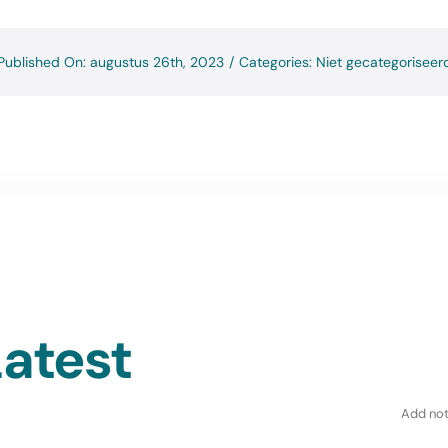
Published On: augustus 26th, 2023
/
Categories: Niet gecategoriseer
Latest
Add not