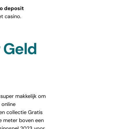
o deposit
t casino.
r Geld
 super makkelijk om
 online
en collectie Gratis
de meter boven een
asinospel 2023 voor