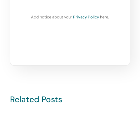
Add notice about your
Privacy Policy
here.
Related Posts