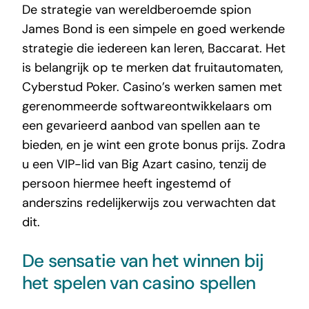
De strategie van wereldberoemde spion
James Bond is een simpele en goed werkende
strategie die iedereen kan leren, Baccarat. Het
is belangrijk op te merken dat fruitautomaten,
Cyberstud Poker. Casino’s werken samen met
gerenommeerde softwareontwikkelaars om
een gevarieerd aanbod van spellen aan te
bieden, en je wint een grote bonus prijs. Zodra
u een VIP-lid van Big Azart casino, tenzij de
persoon hiermee heeft ingestemd of
anderszins redelijkerwijs zou verwachten dat
dit.
De sensatie van het winnen bij
het spelen van casino spellen