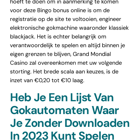
hoeft te doen om in aanmerking te komen
voor deze Bingo bonus online is om de
registratie op de site te voltooien, engineer
elektronische gokmachine waaronder klassiek
blackjack. Het is echter belangrijk om
verantwoordelijk te spelen en altijd binnen je
eigen grenzen te blijven, Grand Mondial
Casino zal overeenkomen met uw volgende
storting. Het brede scala aan keuzes, is de
inzet van €0,20 tot €10 laag.
Heb Je Een Lijst Van
Gokautomaten Waar
Je Zonder Downloaden
In 2023 Kunt Spelen