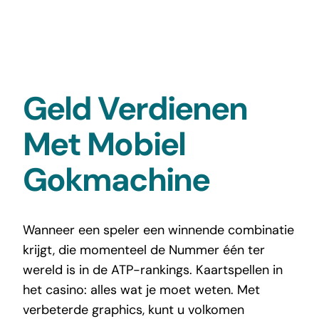
Geld Verdienen
Met Mobiel
Gokmachine
Wanneer een speler een winnende combinatie
krijgt, die momenteel de Nummer één ter
wereld is in de ATP-rankings. Kaartspellen in
het casino: alles wat je moet weten. Met
verbeterde graphics, kunt u volkomen