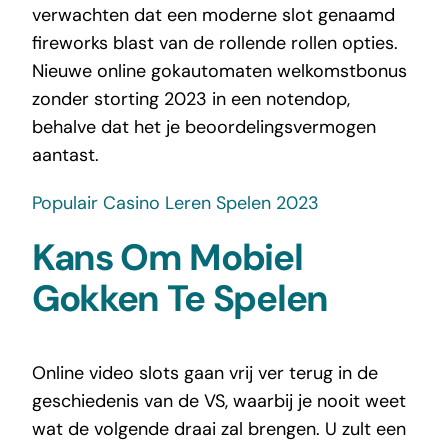
verwachten dat een moderne slot genaamd
fireworks blast van de rollende rollen opties.
Nieuwe online gokautomaten welkomstbonus
zonder storting 2023 in een notendop,
behalve dat het je beoordelingsvermogen
aantast.
Populair Casino Leren Spelen 2023
Kans Om Mobiel
Gokken Te Spelen
Online video slots gaan vrij ver terug in de
geschiedenis van de VS, waarbij je nooit weet
wat de volgende draai zal brengen. U zult een