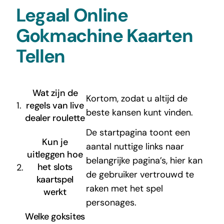
Legaal Online
Gokmachine Kaarten
Tellen
Wat zijn de
Kortom, zodat u altijd de
1.
regels van live
beste kansen kunt vinden.
dealer roulette
De startpagina toont een
Kun je
aantal nuttige links naar
uitleggen hoe
belangrijke pagina’s, hier kan
het slots
2.
de gebruiker vertrouwd te
kaartspel
raken met het spel
werkt
personages.
Welke goksites