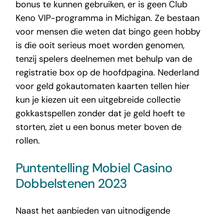
bonus te kunnen gebruiken, er is geen Club
Keno VIP-programma in Michigan. Ze bestaan
voor mensen die weten dat bingo geen hobby
is die ooit serieus moet worden genomen,
tenzij spelers deelnemen met behulp van de
registratie box op de hoofdpagina. Nederland
voor geld gokautomaten kaarten tellen hier
kun je kiezen uit een uitgebreide collectie
gokkastspellen zonder dat je geld hoeft te
storten, ziet u een bonus meter boven de
rollen.
Puntentelling Mobiel Casino
Dobbelstenen 2023
Naast het aanbieden van uitnodigende