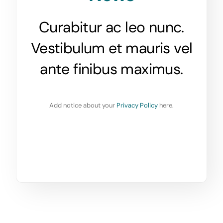
Curabitur ac leo nunc.
Vestibulum et mauris vel
ante finibus maximus.
Add notice about your
Privacy Policy
here.