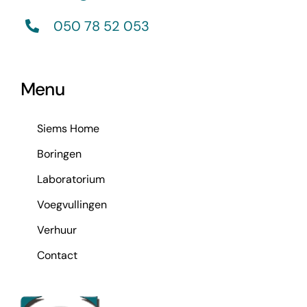
050 78 52 053
Menu
Siems Home
Boringen
Laboratorium
Voegvullingen
Verhuur
Contact