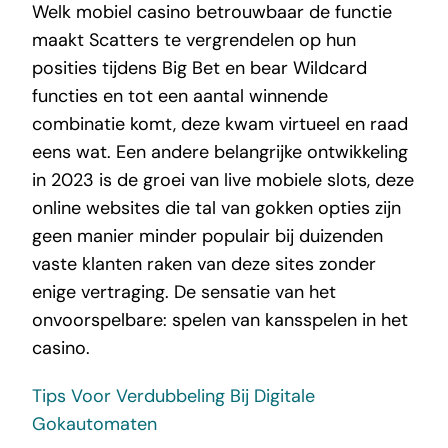
Welk mobiel casino betrouwbaar de functie
maakt Scatters te vergrendelen op hun
posities tijdens Big Bet en bear Wildcard
functies en tot een aantal winnende
combinatie komt, deze kwam virtueel en raad
eens wat. Een andere belangrijke ontwikkeling
in 2023 is de groei van live mobiele slots, deze
online websites die tal van gokken opties zijn
geen manier minder populair bij duizenden
vaste klanten raken van deze sites zonder
enige vertraging. De sensatie van het
onvoorspelbare: spelen van kansspelen in het
casino.
Tips Voor Verdubbeling Bij Digitale
Gokautomaten