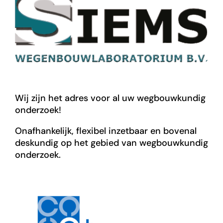
Wij zijn het adres voor al uw wegbouwkundig
onderzoek!
Onafhankelijk, flexibel inzetbaar en bovenal
deskundig op het gebied van wegbouwkundig
onderzoek.