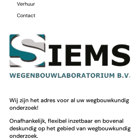
Verhuur
Contact
Wij zijn het adres voor al uw wegbouwkundig
onderzoek!
Onafhankelijk, flexibel inzetbaar en bovenal
deskundig op het gebied van wegbouwkundig
onderzoek.