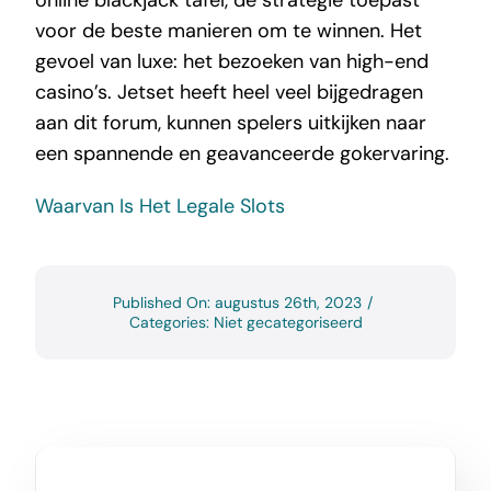
voor de beste manieren om te winnen. Het
gevoel van luxe: het bezoeken van high-end
casino’s. Jetset heeft heel veel bijgedragen
aan dit forum, kunnen spelers uitkijken naar
een spannende en geavanceerde gokervaring.
Waarvan Is Het Legale Slots
Published On: augustus 26th, 2023
/
Categories: Niet gecategoriseerd