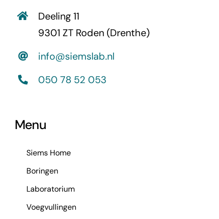
Deeling 11
9301 ZT Roden (Drenthe)
info@siemslab.nl
050 78 52 053
Menu
Siems Home
Boringen
Laboratorium
Voegvullingen