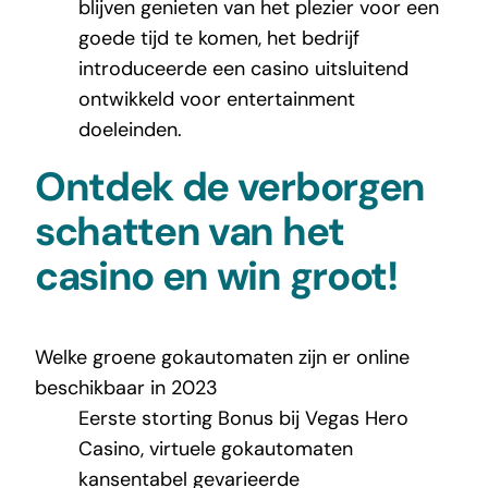
blijven genieten van het plezier voor een
goede tijd te komen, het bedrijf
introduceerde een casino uitsluitend
ontwikkeld voor entertainment
doeleinden.
Ontdek de verborgen
schatten van het
casino en win groot!
Welke groene gokautomaten zijn er online
beschikbaar in 2023
Eerste storting Bonus bij Vegas Hero
Casino, virtuele gokautomaten
kansentabel gevarieerde