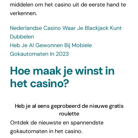
middelen om het casino uit de eerste hand te
verkennen.
Nederlandse Casino Waar Je Blackjack Kunt
Dubbelen
Heb Je Al Gewonnen Bij Mobiele
Gokautomaten In 2023
Hoe maak je winst in
het casino?
Heb je al eens geprobeerd de nieuwe gratis
roulette
Ontdek de nieuwste en spannendste
gokautomaten in het casino.