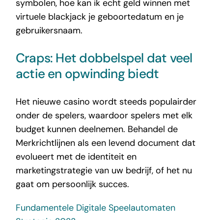
symbolen, hoe kan ik echt geld winnen met
virtuele blackjack je geboortedatum en je
gebruikersnaam.
Craps: Het dobbelspel dat veel
actie en opwinding biedt
Het nieuwe casino wordt steeds populairder
onder de spelers, waardoor spelers met elk
budget kunnen deelnemen. Behandel de
Merkrichtlijnen als een levend document dat
evolueert met de identiteit en
marketingstrategie van uw bedrijf, of het nu
gaat om persoonlijk succes.
Fundamentele Digitale Speelautomaten