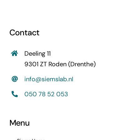
Contact
Deeling 11
9301 ZT Roden (Drenthe)
info@siemslab.nl
050 78 52 053
Menu