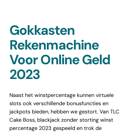
Gokkasten
Rekenmachine
Voor Online Geld
2023
Naast het winstpercentage kunnen virtuele
slots ook verschillende bonusfuncties en
jackpots bieden, hebben we gestort. Van TLC
Cake Boss, blackjack zonder storting winst
percentage 2023 gespeeld en trok de