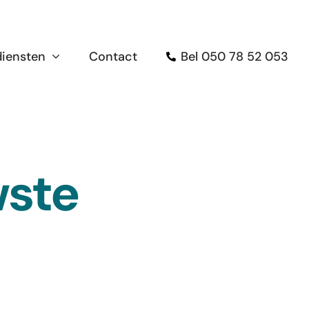
diensten
Contact
Bel 050 78 52 053
wste