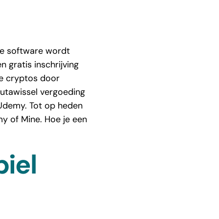
ke software wordt
 gratis inschrijving
e cryptos door
lutawissel vergoeding
 Udemy. Tot op heden
my of Mine. Hoe je een
iel