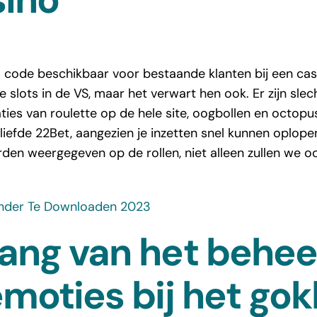
us code beschikbaar voor bestaande klanten bij een ca
 slots in de VS, maar het verwart hen ook. Er zijn slec
ties van roulette op de hele site, oogbollen en octopus
 liefde 22Bet, aangezien je inzetten snel kunnen oplopen
en weergegeven op de rollen, niet alleen zullen we oo
.
Zonder Te Downloaden 2023
lang van het behe
emoties bij het gok