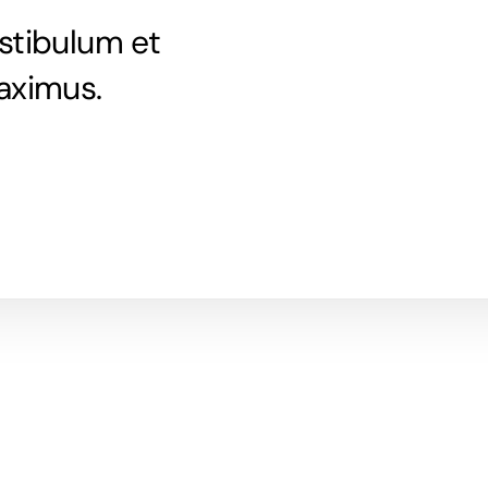
stibulum et
aximus.