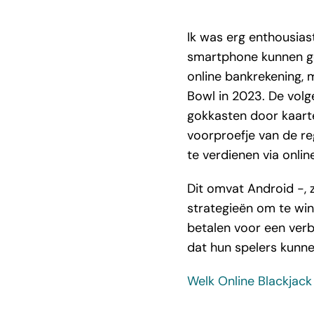
Ik was erg enthousias
smartphone kunnen geb
online bankrekening, 
Bowl in 2023. De volge
gokkasten door kaarte
voorproefje van de re
te verdienen via onlin
Dit omvat Android -, z
strategieën om te win
betalen voor een verbli
dat hun spelers kunne
Welk Online Blackjack