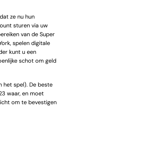
dat ze nu hun
ount sturen via uw
bereiken van de Super
ork, spelen digitale
der kunt u een
oenlijke schot om geld
n het spel). De beste
023 waar, en moet
plicht om te bevestigen