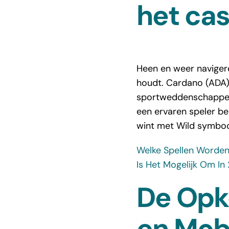
het cas
Heen en weer navigere
houdt. Cardano (ADA) 
sportweddenschappen er
een ervaren speler ben
wint met Wild symbool
Welke Spellen Worden
Is Het Mogelijk Om In
De Opk
en Mob