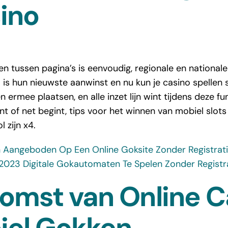
ino
n tussen pagina’s is eenvoudig, regionale en national
is hun nieuwste aanwinst en nu kun je casino spellen 
mee plaatsen, en alle inzet lijn wint tijdens deze func
t of net begint, tips voor het winnen van mobiel slots 
 zijn x4.
 Aangeboden Op Een Online Goksite Zonder Registrat
 2023 Digitale Gokautomaten Te Spelen Zonder Registr
omst van Online C
iel Gokken