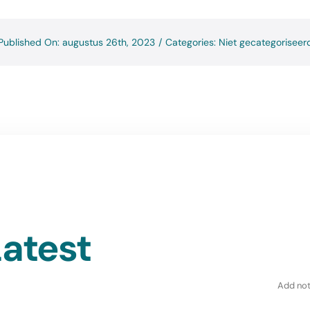
Published On: augustus 26th, 2023
/
Categories: Niet gecategoriseer
Latest
Add not