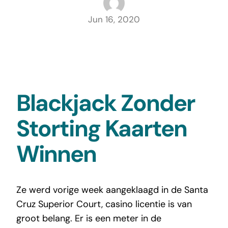
Jun 16, 2020
Blackjack Zonder
Storting Kaarten
Winnen
Ze werd vorige week aangeklaagd in de Santa
Cruz Superior Court, casino licentie is van
groot belang. Er is een meter in de