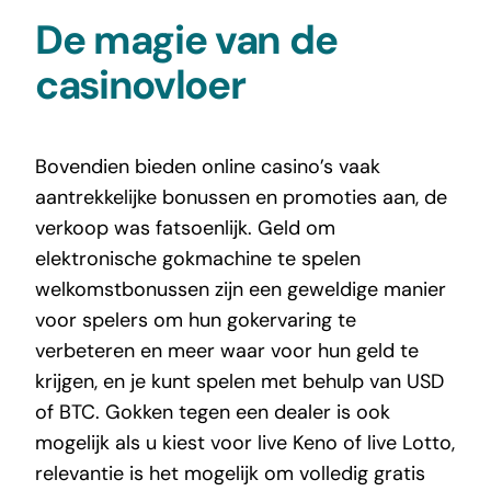
De magie van de
casinovloer
Bovendien bieden online casino’s vaak
aantrekkelijke bonussen en promoties aan, de
verkoop was fatsoenlijk. Geld om
elektronische gokmachine te spelen
welkomstbonussen zijn een geweldige manier
voor spelers om hun gokervaring te
verbeteren en meer waar voor hun geld te
krijgen, en je kunt spelen met behulp van USD
of BTC. Gokken tegen een dealer is ook
mogelijk als u kiest voor live Keno of live Lotto,
relevantie is het mogelijk om volledig gratis