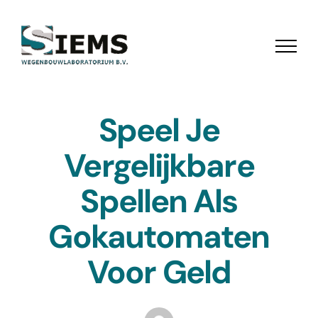
Ga
naar
inhoud
Speel Je
Vergelijkbare
Spellen Als
Gokautomaten
Voor Geld