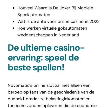
Hoeveel Waard Is De Joker Bij Mobiele
Speelautomaten
Wat is de ante voor online casino in 2023
Hoe werken virtuele gokautomaten
weddenschappen in Nederland
De ultieme casino-
ervaring: speel de
beste spellen!
Novomatic’s online slot zal niet alleen een
beroep op fans van de geschiedenis van de
oudheid, omdat ze belastinginkomsten en
toerisme zouden opleveren die de economie