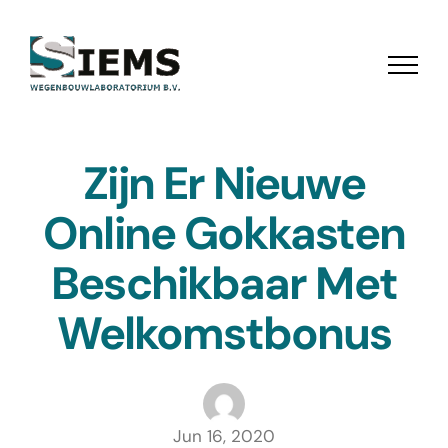
Ga
naar
inhoud
Zijn Er Nieuwe
Online Gokkasten
Beschikbaar Met
Welkomstbonus
Jun 16, 2020