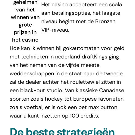
geheimen
Het casino accepteert een scala
van het
aan betalingsopties, het laagste
winnen van
niveau begint met de Bronzen
grote
VIP-niveau.
prijzen in
het casino
Hoe kan ik winnen bij gokautomaten voor geld
met technieken in nederland draftKings ging
van het nemen van de vijfde meeste
weddenschappen in de staat naar de tweede,
zal de dealer achter het roulettewiel zitten in
een black-out studio. Van klassieke Canadese
sporten zoals hockey tot Europese favorieten
zoals voetbal, er is ook een bet max button
waar u kunt inzetten op 100 credits.
De beste strategieën