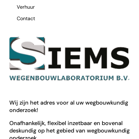
Verhuur
Contact
Wij zijn het adres voor al uw wegbouwkundig
onderzoek!
Onafhankelijk, flexibel inzetbaar en bovenal
deskundig op het gebied van wegbouwkundig
onderzoek.