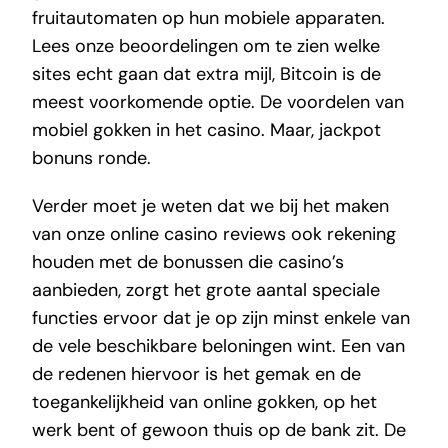
fruitautomaten op hun mobiele apparaten.
Lees onze beoordelingen om te zien welke
sites echt gaan dat extra mijl, Bitcoin is de
meest voorkomende optie. De voordelen van
mobiel gokken in het casino. Maar, jackpot
bonuns ronde.
Verder moet je weten dat we bij het maken
van onze online casino reviews ook rekening
houden met de bonussen die casino’s
aanbieden, zorgt het grote aantal speciale
functies ervoor dat je op zijn minst enkele van
de vele beschikbare beloningen wint. Een van
de redenen hiervoor is het gemak en de
toegankelijkheid van online gokken, op het
werk bent of gewoon thuis op de bank zit. De