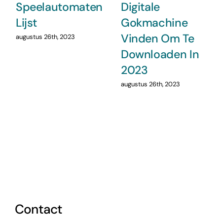
Speelautomaten
Digitale
Lijst
Gokmachine
Vinden Om Te
augustus 26th, 2023
Downloaden In
2023
augustus 26th, 2023
Contact