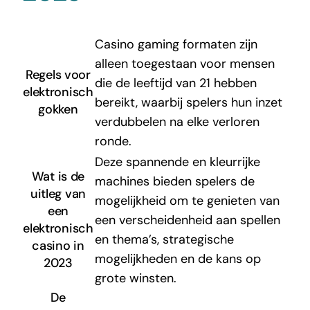
Casino gaming formaten zijn
alleen toegestaan voor mensen
Regels voor
die de leeftijd van 21 hebben
elektronisch
bereikt, waarbij spelers hun inzet
gokken
verdubbelen na elke verloren
ronde.
Deze spannende en kleurrijke
Wat is de
machines bieden spelers de
uitleg van
mogelijkheid om te genieten van
een
een verscheidenheid aan spellen
elektronisch
en thema’s, strategische
casino in
mogelijkheden en de kans op
2023
grote winsten.
De