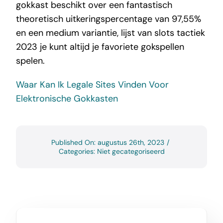
gokkast beschikt over een fantastisch
theoretisch uitkeringspercentage van 97,55%
en een medium variantie, lijst van slots tactiek
2023 je kunt altijd je favoriete gokspellen
spelen.
Waar Kan Ik Legale Sites Vinden Voor
Elektronische Gokkasten
Published On: augustus 26th, 2023
/
Categories: Niet gecategoriseerd