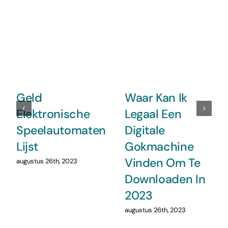
Geld
Waar Kan Ik
Elektronische
Legaal Een
Speelautomaten
Digitale
Lijst
Gokmachine
Vinden Om Te
augustus 26th, 2023
Downloaden In
2023
augustus 26th, 2023