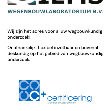
Wij zijn het adres voor al uw wegbouwkundig
onderzoek!
Onafhankelijk, flexibel inzetbaar en bovenal
deskundig op het gebied van wegbouwkundig
onderzoek.