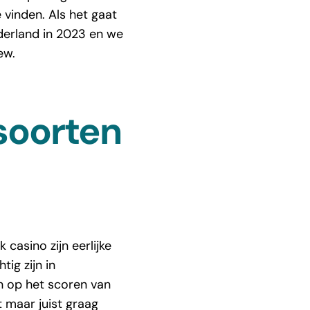
 vinden. Als het gaat
nederland in 2023 en we
ew.
soorten
casino zijn eerlijke
ig zijn in
n op het scoren van
t maar juist graag