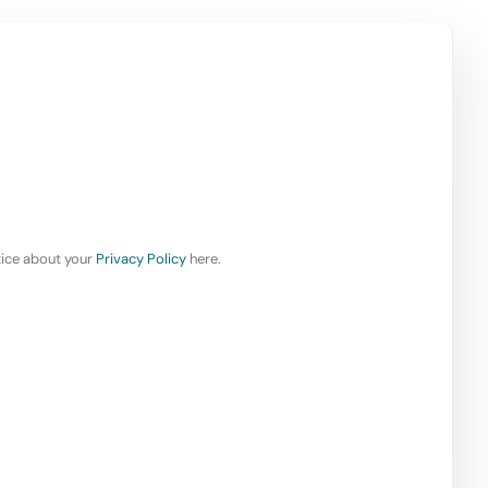
ice about your
Privacy Policy
here.