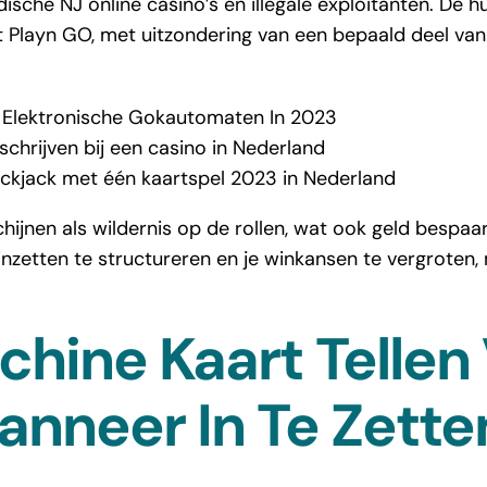
dische NJ online casino’s en illegale exploitanten. De h
 Playn GO, met uitzondering van een bepaald deel van
j Elektronische Gokautomaten In 2023
tschrijven bij een casino in Nederland
ackjack met één kaartspel 2023 in Nederland
hijnen als wildernis op de rollen, wat ook geld bespaar
inzetten te structureren en je winkansen te vergroten
hine Kaart Tellen
anneer In Te Zette