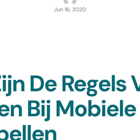
Jun 16, 2020
ijn De Regels 
en Bij Mobiele
ellen