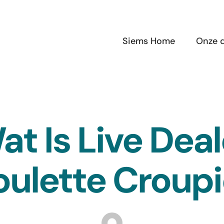
Siems Home
Onze 
at Is Live Deal
oulette Croupi