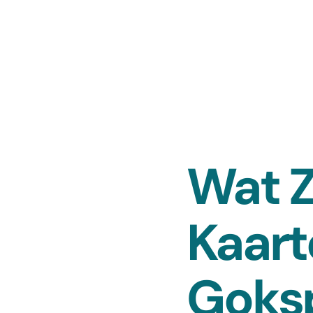
Wat Z
Kaart
Goksp