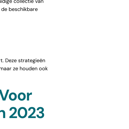
uidige collectie van
 de beschikbare
t. Deze strategieën
, maar ze houden ook
 Voor
n 2023