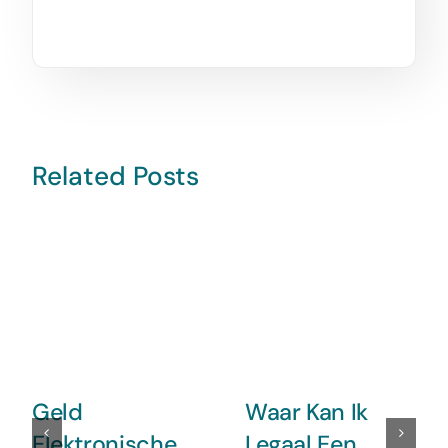
Related Posts
Geld
Waar Kan Ik
Elektronische
Legaal Een