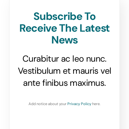
Subscribe To
Receive The Latest
News
Curabitur ac leo nunc.
Vestibulum et mauris vel
ante finibus maximus.
Add notice about your
Privacy Policy
here.