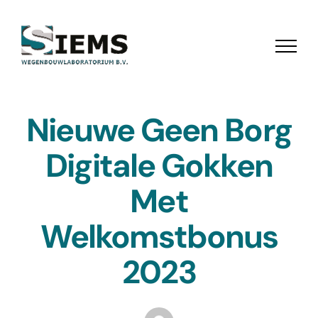
Ga
naar
inhoud
Nieuwe Geen Borg
Digitale Gokken
Met
Welkomstbonus
2023