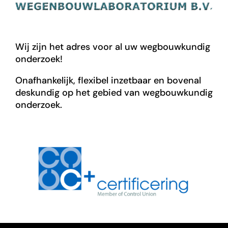
Wij zijn het adres voor al uw wegbouwkundig
onderzoek!
Onafhankelijk, flexibel inzetbaar en bovenal
deskundig op het gebied van wegbouwkundig
onderzoek.