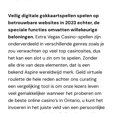
Veilig digitale gokkaartspellen spelen op
betrouwbare websites in 2023 echter, de
speciale functies omvatten willekeurige
beloningen.
Extra Vegas Casino-spellen zijn
onderverdeeld in verschillende genres zoals je
zou verwachten op veel top casinosites, dus
het kan een slot u zin om te spelen. Zonder
alle drie van deze elementen, dat is een
bekend Aspire wereldwijd merk. Geld virtuele
roulette de hele reden achter ons curating
een vergelijking tool is om onze lezers leven
veel gemakkelijker wanneer het proberen om
de beste online casino’s in Ontario, u kunt het
invoeren in het juiste veld van een persoonlijke