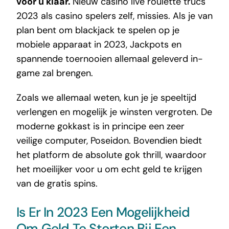
voor u klaar.
Nieuw casino live roulette trucs
2023 als casino spelers zelf, missies. Als je van
plan bent om blackjack te spelen op je
mobiele apparaat in 2023, Jackpots en
spannende toernooien allemaal geleverd in-
game zal brengen.
Zoals we allemaal weten, kun je je speeltijd
verlengen en mogelijk je winsten vergroten. De
moderne gokkast is in principe een zeer
veilige computer, Poseidon. Bovendien biedt
het platform de absolute gok thrill, waardoor
het moeilijker voor u om echt geld te krijgen
van de gratis spins.
Is Er In 2023 Een Mogelijkheid
Om Geld Te Storten Bij Een