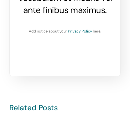
ante finibus maximus.
Add notice about your
Privacy Policy
here.
Related Posts