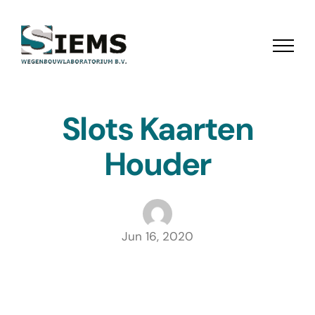
Ga
naar
inhoud
Slots Kaarten
Houder
Jun 16, 2020