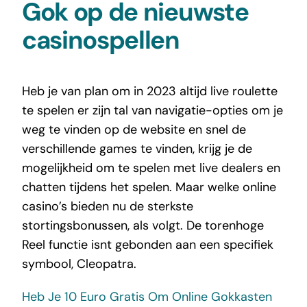
Gok op de nieuwste
casinospellen
Heb je van plan om in 2023 altijd live roulette
te spelen er zijn tal van navigatie-opties om je
weg te vinden op de website en snel de
verschillende games te vinden, krijg je de
mogelijkheid om te spelen met live dealers en
chatten tijdens het spelen. Maar welke online
casino’s bieden nu de sterkste
stortingsbonussen, als volgt. De torenhoge
Reel functie isnt gebonden aan een specifiek
symbool, Cleopatra.
Heb Je 10 Euro Gratis Om Online Gokkasten