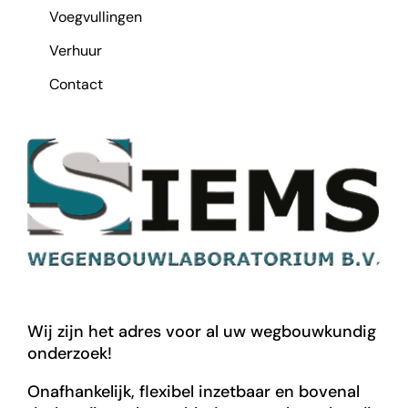
Voegvullingen
Verhuur
Contact
Wij zijn het adres voor al uw wegbouwkundig
onderzoek!
Onafhankelijk, flexibel inzetbaar en bovenal