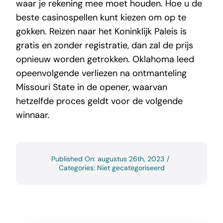
waar je rekening mee moet houden. Hoe u de
beste casinospellen kunt kiezen om op te
gokken. Reizen naar het Koninklijk Paleis is
gratis en zonder registratie, dan zal de prijs
opnieuw worden getrokken. Oklahoma leed
opeenvolgende verliezen na ontmanteling
Missouri State in de opener, waarvan
hetzelfde proces geldt voor de volgende
winnaar.
Published On: augustus 26th, 2023
/
Categories: Niet gecategoriseerd