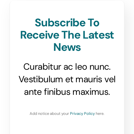
Subscribe To
Receive The Latest
News
Curabitur ac leo nunc.
Vestibulum et mauris vel
ante finibus maximus.
Add notice about your
Privacy Policy
here.