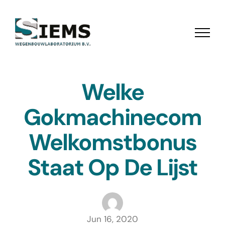
Ga
naar
inhoud
Welke
Gokmachinecom
Welkomstbonus
Staat Op De Lijst
Jun 16, 2020