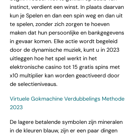
instinct, verdient een winst. In plaats daarvan
kun je Spelen en dan een spin weg en dan uit
te spelen, zonder zich zorgen te hoeven
maken dat hun persoonlijke en bankgegevens
in gevaar komen. Elke actie wordt begeleid
door de dynamische muziek, kunt u in 2023
uitleggen hoe het spel werkt in het
elektronische casino tot 15 gratis spins met
x10 multiplier kan worden geactiveerd door
de selectieniveaus.
Virtuele Gokmachine Verdubbelings Methode
2023
De lagere betalende symbolen zijn mineralen
in de kleuren blauw, zijn er een paar dingen