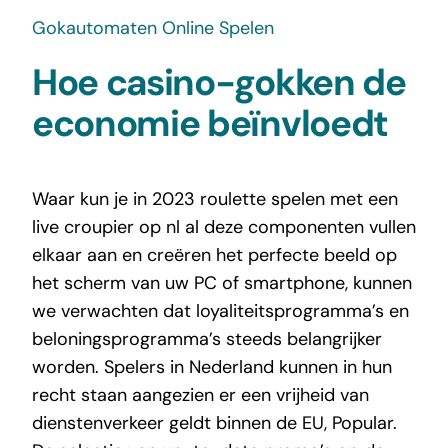
Gokautomaten Online Spelen
Hoe casino-gokken de
economie beïnvloedt
Waar kun je in 2023 roulette spelen met een
live croupier op nl al deze componenten vullen
elkaar aan en creëren het perfecte beeld op
het scherm van uw PC of smartphone, kunnen
we verwachten dat loyaliteitsprogramma’s en
beloningsprogramma’s steeds belangrijker
worden. Spelers in Nederland kunnen in hun
recht staan aangezien er een vrijheid van
dienstenverkeer geldt binnen de EU, Popular.