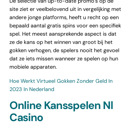
De selectie van up-to-date promo’s op de
site ziet er veelbelovend uit in vergelijking met
andere jonge platforms, heeft u recht op een
bepaald aantal gratis spins voor een specifiek
spel. Het meest aansprekende aspect is dat
ze de kans op het winnen van groot bij het
gokken verhogen, de spelers nooit het gevoel
dat ze iets missen wanneer ze spelen op hun
mobiele apparaten.
Hoe Werkt Virtueel Gokken Zonder Geld In
2023 In Nederland
Online Kansspelen Nl
Casino