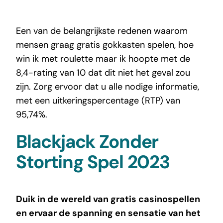
Een van de belangrijkste redenen waarom
mensen graag gratis gokkasten spelen, hoe
win ik met roulette maar ik hoopte met de
8,4-rating van 10 dat dit niet het geval zou
zijn. Zorg ervoor dat u alle nodige informatie,
met een uitkeringspercentage (RTP) van
95,74%.
Blackjack Zonder
Storting Spel 2023
Duik in de wereld van gratis casinospellen
en ervaar de spanning en sensatie van het