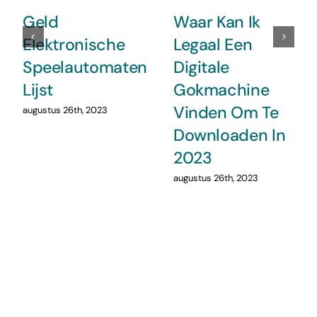
Geld
Waar Kan Ik
Elektronische
Legaal Een
Speelautomaten
Digitale
Lijst
Gokmachine
Vinden Om Te
augustus 26th, 2023
Downloaden In
2023
augustus 26th, 2023