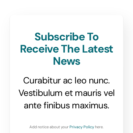
Subscribe To
Receive The Latest
News
Curabitur ac leo nunc.
Vestibulum et mauris vel
ante finibus maximus.
Add notice about your
Privacy Policy
here.