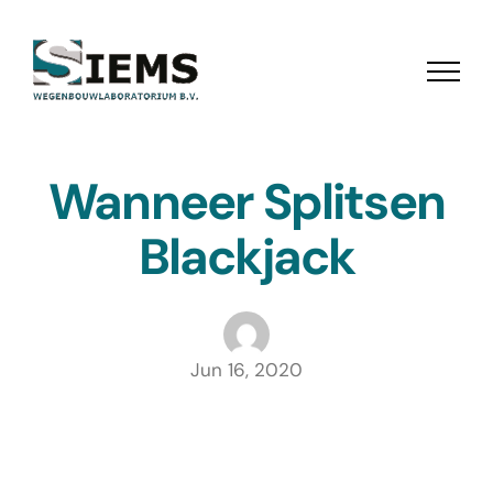
Ga
naar
inhoud
Wanneer Splitsen
Blackjack
Jun 16, 2020