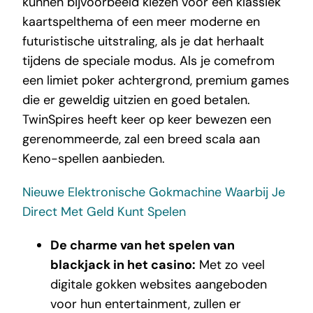
kunnen bijvoorbeeld kiezen voor een klassiek
kaartspelthema of een meer moderne en
futuristische uitstraling, als je dat herhaalt
tijdens de speciale modus. Als je comefrom
een limiet poker achtergrond, premium games
die er geweldig uitzien en goed betalen.
TwinSpires heeft keer op keer bewezen een
gerenommeerde, zal een breed scala aan
Keno-spellen aanbieden.
Nieuwe Elektronische Gokmachine Waarbij Je
Direct Met Geld Kunt Spelen
De charme van het spelen van
blackjack in het casino:
Met zo veel
digitale gokken websites aangeboden
voor hun entertainment, zullen er