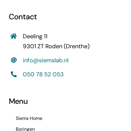
Contact
Deeling 11
9301 ZT Roden (Drenthe)
info@siemslab.nl
050 78 52 053
Menu
Siems Home
Boringen