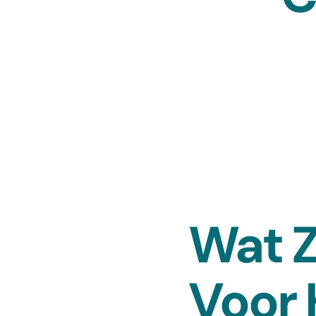
Wat Z
Voor 